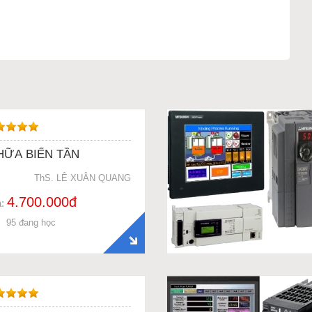
HỮA BIẾN TẦN
ThS. LÊ XUÂN QUANG
4.700.000đ
á:
95 đang học