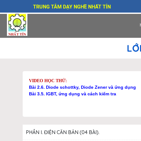
TRUNG TÂM DẠY NGHỀ NHẤT TÍN
LỚ
VIDEO HỌC THỬ:
Bài 2.6. Diode schottky, Diode Zener và ứng dụng
Bài 3.5. IGBT, ứng dụng và cách kiểm tra
PHẦN I. ĐIỆN CĂN BẢN (04 BÀI).