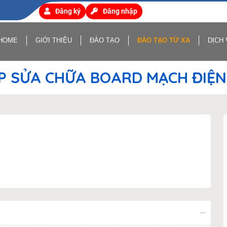
Đăng ký
Đăng nhập
HOME
GIỚI THIỆU
ĐÀO TẠO
ĐÀO TẠO TỪ XA
DỊCH 
P SỬA CHỮA BOARD MẠCH ĐIỆN