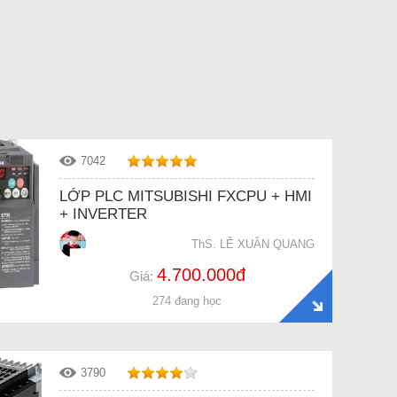
7042
LỚP PLC MITSUBISHI FXCPU + HMI
+ INVERTER
ThS. LÊ XUÂN QUANG
4.700.000đ
Giá:
274 đang học
3790