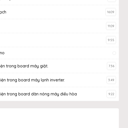
mạch
16:09
11:09
9:55
ono
 kiện trong board máy giặt.
7:36
 kiện trong board máy lạnh inverter.
3:49
nh kiện trong board dàn nóng máy điều hòa
9:22