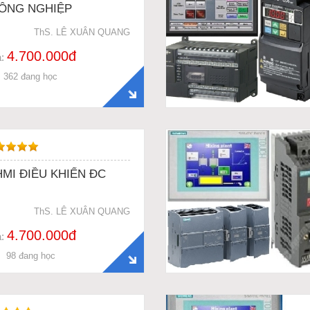
CÔNG NGHIỆP
ThS. LÊ XUÂN QUANG
4.700.000đ
á:
362 đang học
HMI ĐIỀU KHIỂN ĐC
ThS. LÊ XUÂN QUANG
4.700.000đ
á:
98 đang học