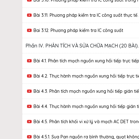
Bài 3.11. Phương pháp kiểm tra IC công suất thực tế.
Bai 3.12. Phương pháp kiểm tra IC công suất
Phần IV. PHÂN TÍCH VÀ SỬA CHỮA MẠCH (20 BÀI).
Bài 4.1. Phân tích mạch nguồn xung hồi tiếp trực tiế
Bài 4.2. Thực hành mạch nguồn xung hồi tiếp trực ti
Bài 4.3. Phân tích mạch nguồn xung hồi tiếp gián ti
Bài 4.4. Thực hành mạch nguồn xung hồi tiếp gián t
Bài 4.5. Phân tích khối vi xử lý và mạch AC DET tron
Bài 4.5.1. Sua Pan nguồn ra bình thường, quạt khôn