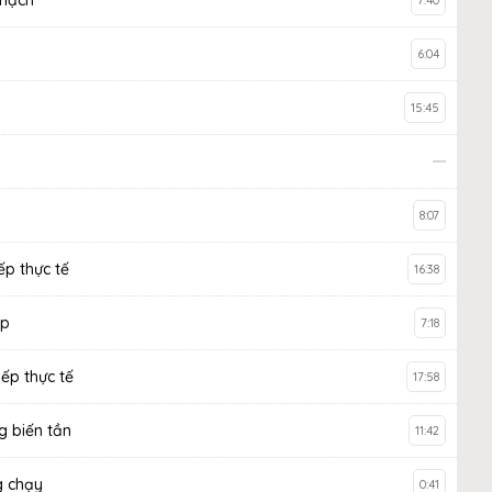
7:40
6:04
15:45
p
8:07
ếp thực tế
16:38
ếp
7:18
iếp thực tế
17:58
g biến tần
11:42
g chạy
0:41