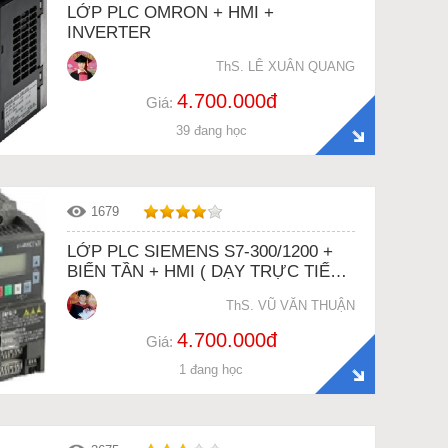
LỚP PLC OMRON + HMI +
INVERTER
ThS. LÊ XUÂN QUANG
4.700.000đ
Giá:
39 đang học
1679
LỚP PLC SIEMENS S7-300/1200 +
BIẾN TẦN + HMI ( DẠY TRỰC TIẾP
HOẶC ONLINE 1-1 QUA
ThS. VŨ VĂN THUẬN
TEAMVIEWER)
4.700.000đ
Giá:
1 đang học