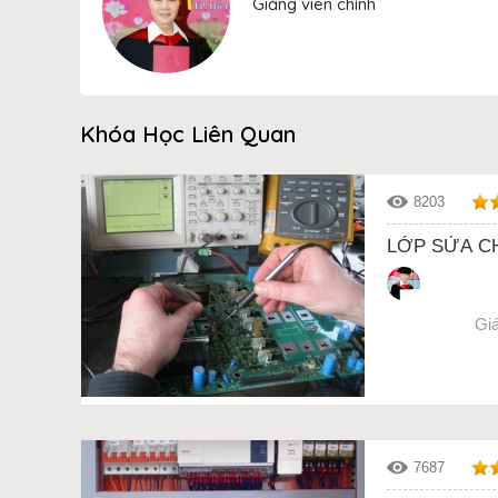
Giảng viên chính
Khóa Học Liên Quan
8203
LỚP SỬA C
Gi
7687