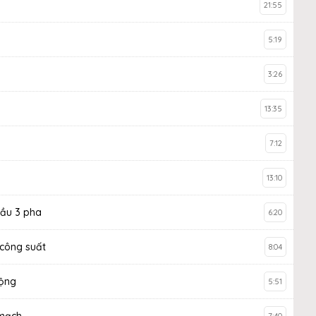
21:55
5:19
3:26
13:35
7:12
13:10
cầu 3 pha
6:20
 công suất
8:04
động
5:51
 mạch