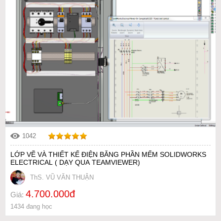
1042
LỚP VẼ VÀ THIẾT KẾ ĐIỆN BẰNG PHẦN MẾM SOLIDWORKS
ELECTRICAL ( DẠY QUA TEAMVIEWER)
ThS. VŨ VĂN THUẬN
4.700.000đ
Giá:
1434 đang học