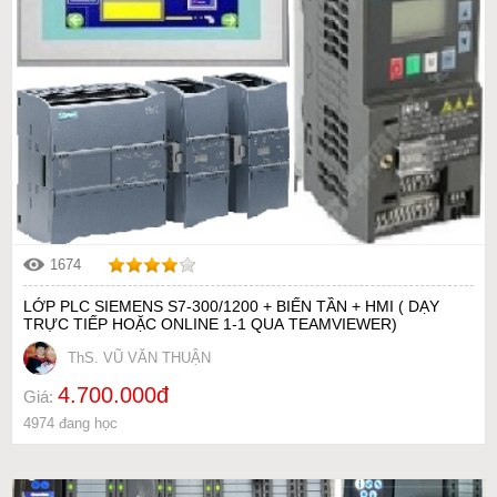
1674
LỚP PLC SIEMENS S7-300/1200 + BIẾN TẦN + HMI ( DẠY
TRỰC TIẾP HOẶC ONLINE 1-1 QUA TEAMVIEWER)
ThS. VŨ VĂN THUẬN
4.700.000đ
Giá:
4974 đang học