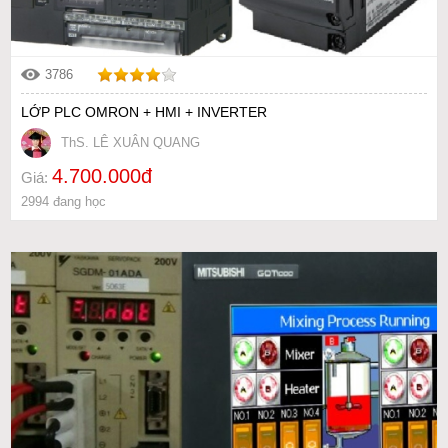
3786
LỚP PLC OMRON + HMI + INVERTER
ThS. LÊ XUÂN QUANG
4.700.000đ
Giá:
2994 đang học