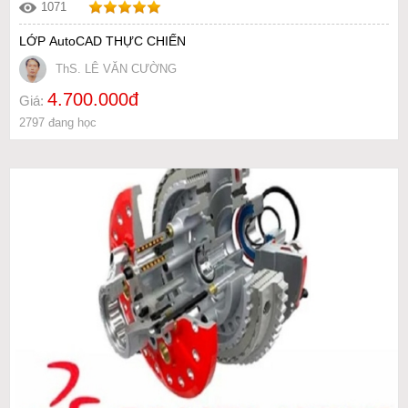
1071
LỚP AutoCAD THỰC CHIẾN
ThS. LÊ VĂN CƯỜNG
4.700.000đ
Giá:
2797 đang học