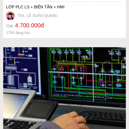
LỚP PLC LS + BIẾN TẦN + HMI
ThS. LÊ XUÂN QUANG
4.700.000đ
Giá:
1794 đang học