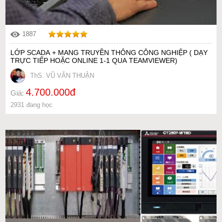
1887
LỚP SCADA + MANG TRUYỀN THÔNG CÔNG NGHIỆP ( DẠY
TRỰC TIẾP HOẶC ONLINE 1-1 QUA TEAMVIEWER)
ThS. VŨ VĂN THUẬN
4.700.000đ
Giá:
2931 đang học