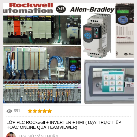
691
LỚP PLC ROCkwell + INVERTER + HMI ( DẠY TRỰC TIẾP
HOẶC ONLINE QUA TEAMVIEWER)
ThS. VŨ VĂN THUẬN