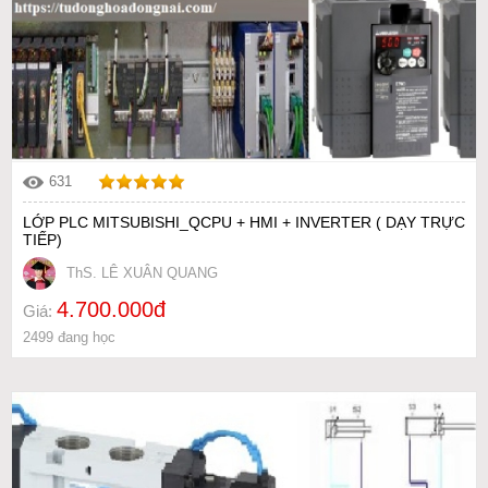
631
LỚP PLC MITSUBISHI_QCPU + HMI + INVERTER ( DẠY TRỰC
TIẾP)
ThS. LÊ XUÂN QUANG
4.700.000đ
Giá:
2499 đang học