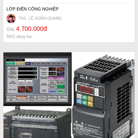
LỚP ĐIỆN CÔNG NGHIỆP
ThS. LÊ XUÂN QUANG
4.700.000đ
Giá:
5912 đang học