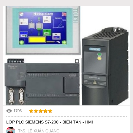
1706
LỚP PLC SIEMENS S7-200 - BIẾN TẦN - HMI
ThS. LÊ XUÂN QUANG