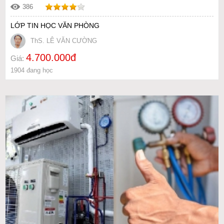
386
LỚP TIN HỌC VĂN PHÒNG
ThS. LÊ VĂN CƯỜNG
4.700.000đ
Giá:
1904 đang học