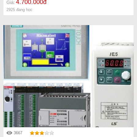
4.700.000đ
Giá:
2925 đang học
3667