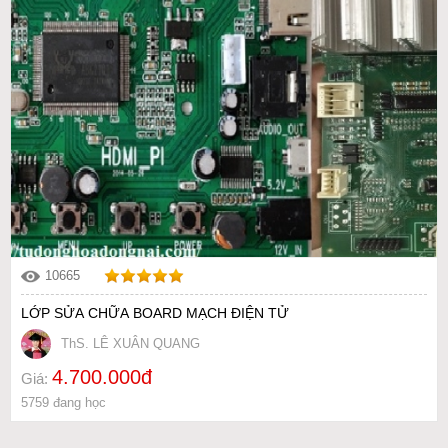
10665
LỚP SỬA CHỮA BOARD MẠCH ĐIỆN TỬ
ThS. LÊ XUÂN QUANG
4.700.000đ
Giá:
5759 đang học