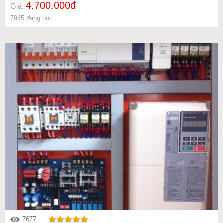
4.700.000đ
Giá:
7945 đang học
7677