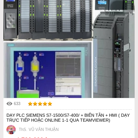
633
DẠY PLC SIEMENS S7-1500/S7-400/ + BIẾN TẦN + HMI ( DẠY
TRỰC TIẾP HOẶC ONLINE 1-1 QUA TEAMVIEWER)
ThS. VŨ VĂN THUẬN