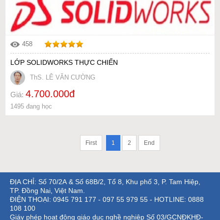
458
LỚP SOLIDWORKS THỰC CHIẾN
ThS. LÊ VĂN CƯỜNG
4.700.000đ
Giá:
1495 đang học
First
1
2
End
ĐỊA CHỈ: Số 70/2A & Số 68B/2, Tổ 8, Khu phố 3, P. Tam Hiệp,
TP. Đồng Nai, Việt Nam.
ĐIỆN THOẠI: 0945 791 177 - 097 55 979 55 - HOTLINE: 0888
108 100
Giáy phép hoạt động giáo dục nghề nghiệp Số 03/GCNĐKHĐ-