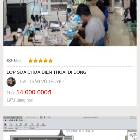
685
LỚP SỬA CHỮA ĐIỆN THOẠI DI ĐỘNG
ThS. TRẦN VŨ THUYẾT
14.000.000đ
Giá:
1971 đang học