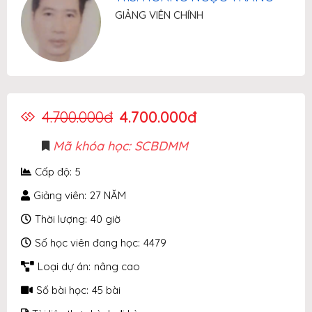
GIẢNG VIÊN CHÍNH
4.700.000đ
4.700.000đ
Mã khóa học:
SCBDMM
Cấp độ:
5
Giảng viên:
27 NĂM
Thời lượng:
40 giờ
Số học viên đang học:
4479
Loại dự án:
nâng cao
Số bài học:
45 bài