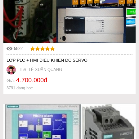
5822
LỚP PLC + HMI ĐIỀU KHIỂN ĐC SERVO
ThS. LÊ XUÂN QUANG
4.700.000đ
Giá:
3791 đang học