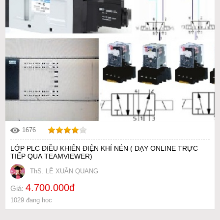
1676
LỚP PLC ĐIỀU KHIỂN ĐIỆN KHÍ NÉN ( DẠY ONLINE TRỰC
TIẾP QUA TEAMVIEWER)
ThS. LÊ XUÂN QUANG
4.700.000đ
Giá:
1029 đang học