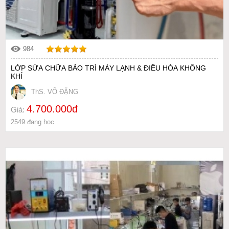
984
LỚP SỬA CHỮA BẢO TRÌ MÁY LẠNH & ĐIỀU HÒA KHÔNG
KHÍ
ThS. VÕ ĐẶNG
4.700.000đ
Giá:
2549 đang học