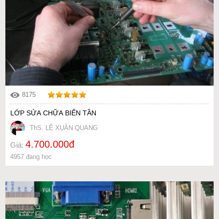
8175
LỚP SỬA CHỮA BIẾN TẦN
ThS. LÊ XUÂN QUANG
4.700.000đ
Giá:
4957 đang học