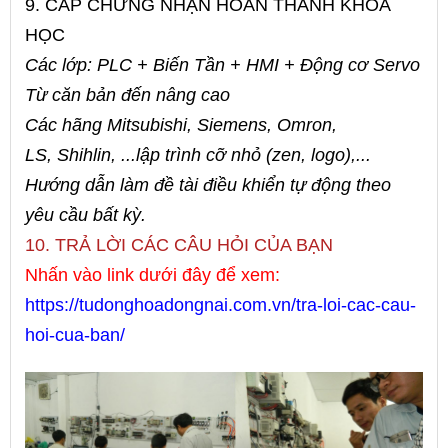
9. CẤP CHỨNG NHẬN HOÀN THÀNH KHÓA
HỌC
Các lớp: PLC + Biến Tần + HMI + Động cơ Servo
Từ căn bản đến nâng cao
Các hãng Mitsubishi, Siemens, Omron,
LS, Shihlin, ...lập trình cỡ nhỏ (zen, logo),...
Hướng dẫn làm đề tài điều khiển tự động theo
yêu cầu bất kỳ.
10. TRẢ LỜI CÁC CÂU HỎI CỦA BẠN
Nhấn vào link dưới đây để xem:
https://tudonghoadongnai.com.vn/tra-loi-cac-cau-
hoi-cua-ban/