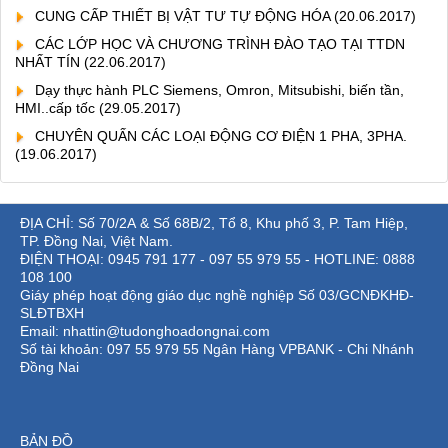
CUNG CẤP THIẾT BỊ VẬT TƯ TỰ ĐỘNG HÓA
(20.06.2017)
CÁC LỚP HỌC VÀ CHƯƠNG TRÌNH ĐÀO TẠO TẠI TTDN
NHẤT TÍN
(22.06.2017)
Dạy thực hành PLC Siemens, Omron, Mitsubishi, biến tần,
HMI..cấp tốc
(29.05.2017)
CHUYÊN QUẤN CÁC LOẠI ĐỘNG CƠ ĐIỆN 1 PHA, 3PHA.
(19.06.2017)
ĐỊA CHỈ: Số 70/2A & Số 68B/2, Tổ 8, Khu phố 3, P. Tam Hiệp,
TP. Đồng Nai, Việt Nam.
ĐIỆN THOẠI: 0945 791 177 - 097 55 979 55 - HOTLINE: 0888
108 100
Giáy phép hoạt động giáo dục nghề nghiệp Số 03/GCNĐKHĐ-
SLĐTBXH
Email: nhattin@tudonghoadongnai.com
Số tài khoản: 097 55 979 55 Ngân Hàng VPBANK - Chi Nhánh
Đồng Nai
BẢN ĐỒ