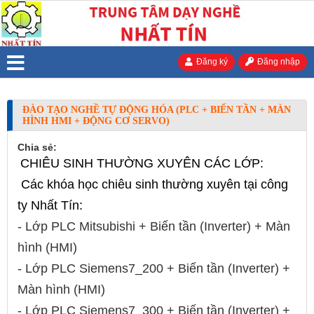
Đăng ký
Đăng nhập
ĐÀO TẠO NGHỀ TỰ ĐỘNG HÓA (PLC + BIẾN TẦN + MÀN
HÌNH HMI + ĐỘNG CƠ SERVO)
Chia sẻ:
CHIÊU SINH THƯỜNG XUYÊN CÁC LỚP:
Các khóa học chiêu sinh thường xuyên tại công
ty Nhất Tín:
- Lớp PLC Mitsubishi + Biến tần (Inverter) + Màn
hình (HMI)
- Lớp PLC Siemens7_200 + Biến tần (Inverter) +
Màn hình (HMI)
- Lớp PLC Siemens7_300 + Biến tần (Inverter) +