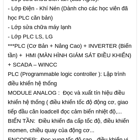
- Lớp Điện - Khí Nén (Dành cho các học viên đã
học PLC căn bản)
- Lớp sửa chữa máy lạnh
- Lớp PLC LS, LG
***PLC (Cơ Bản + Nâng Cao) + INVERTER (Biến
tần) + HMI (MÀN HÌNH GIÁM SÁT ĐIỀU KHIỂN)
+ SCADA – WINCC
PLC (Programmable logic controller ): Lập trình
điều khiển hệ thống
MODULE ANALOG : Đọc và xuất tín hiệu điều
khiển hệ thống ( điều khiển tốc độ động cơ, giao
tiếp đầu cân loadcell đọc cảm biến nhiệt độ,...
BIẾN TẦN: Điều khiển đa cấp tốc độ, điều khiển
momen, chiều quay của động cơ...
ENCODER: Đọc xung tốc độ cao - điều khiển vị