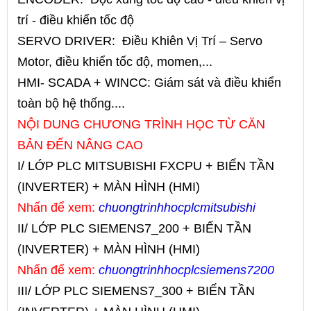
trí - điều khiển tốc độ
SERVO DRIVER: Điều Khiên Vị Trí – Servo
Motor, điều khiển tốc độ, momen,...
HMI- SCADA + WINCC: Giám sát và điều khiển
toàn bộ hệ thống....
NỘI DUNG CHƯƠNG TRÌNH HỌC TỪ CĂN
BẢN ĐẾN NÂNG CAO
I/ LỚP PLC MITSUBISHI FXCPU + BIẾN TẦN
(INVERTER) + MÀN HÌNH (HMI)
Nhấn để xem:
chuongtrinhhocplcmitsubishi
II/ LỚP PLC SIEMENS7_200 + BIẾN TẦN
(INVERTER) + MÀN HÌNH (HMI)
Nhấn để xem:
chuongtrinhhocplcsiemens7200
III/ LỚP PLC SIEMENS7_300 + BIẾN TẦN