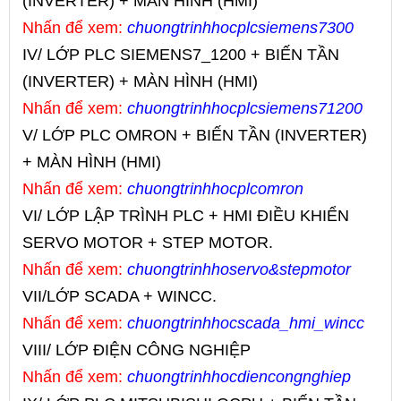
(INVERTER) + MÀN HÌNH (HMI)
Nhấn để xem:
chuongtrinhhocplcsiemens7300
IV/ LỚP PLC SIEMENS7_1200 + BIẾN TẦN
(INVERTER) + MÀN HÌNH (HMI)
Nhấn để xem:
chuongtrinhhocplcsiemens71200
V/ LỚP PLC OMRON + BIẾN TẦN (INVERTER)
+ MÀN HÌNH (HMI)
Nhấn để xem:
chuongtrinhhocplcomron
VI/ LỚP LẬP TRÌNH PLC + HMI ĐIỀU KHIỂN
SERVO MOTOR + STEP MOTOR.
Nhấn để xem:
chuongtrinhhoservo&stepmotor
VII/LỚP SCADA + WINCC.
Nhấn để xem:
chuongtrinhhocscada_hmi_wincc
VIII/ LỚP ĐIỆN CÔNG NGHIỆP
Nhấn để xem:
chuongtrinhhoc
diencongnghiep