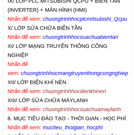
IX/ LỚP PLC MITSUBISHI QCPU + BIẾN TẦN
(INVERTER) + MÀN HÌNH (HMI)
Nhấn để xem:
chuongtrinhhoc
plcmitsubishi_Qcpu
X/ LỚP SỬA CHỮA BIẾN TẦN
Nhấn để xem:
chuongtrinhhoc
suachuabientan
XI/ LỚP MẠNG TRUYỀN THÔNG CÔNG
NGHIỆP
Nhấn để
xem:
chuongtrinhhocmangtruyenthongcongnghiep
XII/ LỚP ĐIỆN KHÍ NÉN
Nhấn để xem:
chuongtrinhhoc
dienkhinen
XIII/ LỚP SỬA CHỮA MÁYLẠNH
Nhấn để xem:
chuongtrinhhoc
suachuamaylanh
8. MỤC TIÊU ĐÀO TẠO - THỜI GIAN - HỌC PHÍ
Nhấn để xem:
muctieu_thoigian_hocphi