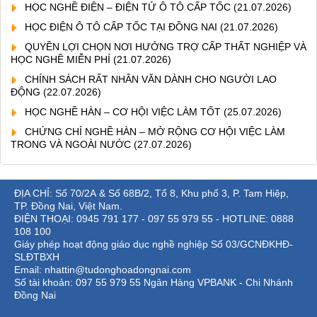
HỌC NGHỀ ĐIỆN – ĐIỆN TỬ Ô TÔ CẤP TỐC
(21.07.2026)
HỌC ĐIỆN Ô TÔ CẤP TỐC TẠI ĐỒNG NAI
(21.07.2026)
QUYỀN LỢI CHỌN NƠI HƯỞNG TRỢ CẤP THẤT NGHIỆP VÀ
HỌC NGHỀ MIỄN PHÍ
(21.07.2026)
CHÍNH SÁCH RẤT NHÂN VĂN DÀNH CHO NGƯỜI LAO
ĐỘNG
(22.07.2026)
HỌC NGHỀ HÀN – CƠ HỘI VIỆC LÀM TỐT
(25.07.2026)
CHỨNG CHỈ NGHỀ HÀN – MỞ RỘNG CƠ HỘI VIỆC LÀM
TRONG VÀ NGOÀI NƯỚC
(27.07.2026)
ĐỊA CHỈ: Số 70/2A & Số 68B/2, Tổ 8, Khu phố 3, P. Tam Hiệp,
TP. Đồng Nai, Việt Nam.
ĐIỆN THOẠI: 0945 791 177 - 097 55 979 55 - HOTLINE: 0888
108 100
Giáy phép hoạt động giáo dục nghề nghiệp Số 03/GCNĐKHĐ-
SLĐTBXH
Email: nhattin@tudonghoadongnai.com
Số tài khoản: 097 55 979 55 Ngân Hàng VPBANK - Chi Nhánh
Đồng Nai