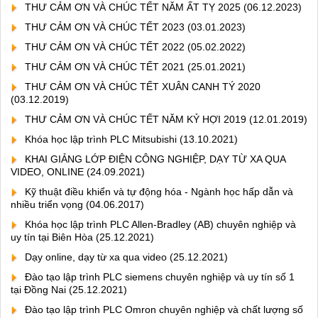
THƯ CẢM ƠN VÀ CHÚC TẾT NĂM ẤT TỴ 2025
(06.12.2023)
THƯ CẢM ƠN VÀ CHÚC TẾT 2023
(03.01.2023)
THƯ CẢM ƠN VÀ CHÚC TẾT 2022
(05.02.2022)
THƯ CẢM ƠN VÀ CHÚC TẾT 2021
(25.01.2021)
THƯ CẢM ƠN VÀ CHÚC TẾT XUÂN CANH TÝ 2020
(03.12.2019)
THƯ CẢM ƠN VÀ CHÚC TẾT NĂM KỶ HỢI 2019
(12.01.2019)
Khóa học lập trình PLC Mitsubishi
(13.10.2021)
KHAI GIẢNG LỚP ĐIỆN CÔNG NGHIỆP, DẠY TỪ XA QUA
VIDEO, ONLINE
(24.09.2021)
Kỹ thuật điều khiển và tự động hóa - Ngành học hấp dẫn và
nhiều triển vọng
(04.06.2017)
Khóa học lập trình PLC Allen-Bradley (AB) chuyên nghiệp và
uy tín tại Biên Hòa
(25.12.2021)
Dạy online, dạy từ xa qua video
(25.12.2021)
Đào tạo lập trình PLC siemens chuyên nghiệp và uy tín số 1
tại Đồng Nai
(25.12.2021)
Đào tạo lập trình PLC Omron chuyên nghiệp và chất lượng số