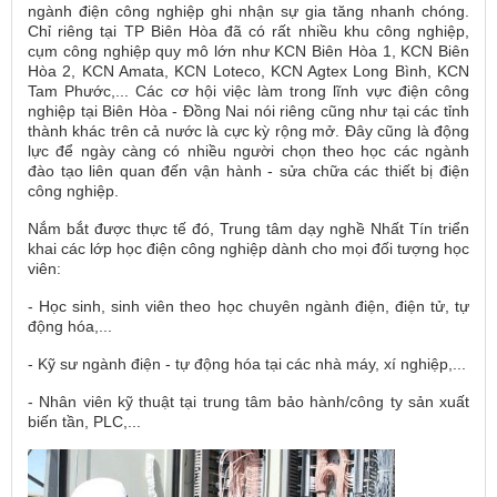
ngành điện công nghiệp ghi nhận sự gia tăng nhanh chóng.
Chỉ riêng tại TP Biên Hòa đã có rất nhiều khu công nghiệp,
cụm công nghiệp quy mô lớn như KCN Biên Hòa 1, KCN Biên
Hòa 2, KCN Amata, KCN Loteco, KCN Agtex Long Bình, KCN
Tam Phước,... Các cơ hội việc làm trong lĩnh vực điện công
nghiệp tại Biên Hòa - Đồng Nai nói riêng cũng như tại các tỉnh
thành khác trên cả nước là cực kỳ rộng mở. Đây cũng là động
lực để ngày càng có nhiều người chọn theo học các ngành
đào tạo liên quan đến vận hành - sửa chữa các thiết bị điện
công nghiệp.
Nắm bắt được thực tế đó, Trung tâm dạy nghề Nhất Tín triển
khai các lớp học điện công nghiệp dành cho mọi đối tượng học
viên:
- Học sinh, sinh viên theo học chuyên ngành điện, điện tử, tự
động hóa,...
- Kỹ sư ngành điện - tự động hóa tại các nhà máy, xí nghiệp,...
- Nhân viên kỹ thuật tại trung tâm bảo hành/công ty sản xuất
biến tần, PLC,...