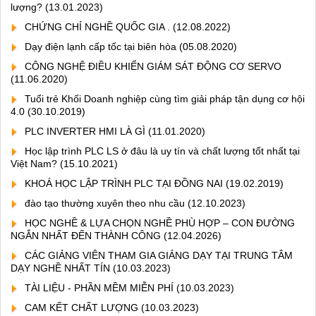
lượng?
(13.01.2023)
CHỨNG CHỈ NGHỀ QUỐC GIA .
(12.08.2022)
Dạy điện lạnh cấp tốc tại biên hòa
(05.08.2020)
CÔNG NGHỆ ĐIỀU KHIỂN GIÁM SÁT ĐỘNG CƠ SERVO
(11.06.2020)
Tuổi trẻ Khối Doanh nghiệp cùng tìm giải pháp tận dụng cơ hội
4.0
(30.10.2019)
PLC INVERTER HMI LÀ GÌ
(11.01.2020)
Học lập trình PLC LS ở đâu là uy tín và chất lượng tốt nhất tại
Việt Nam?
(15.10.2021)
KHOÁ HỌC LẬP TRÌNH PLC TẠI ĐỒNG NAI
(19.02.2019)
đào tạo thường xuyên theo nhu cầu
(12.10.2023)
HỌC NGHỀ & LỰA CHỌN NGHỀ PHÙ HỢP – CON ĐƯỜNG
NGẮN NHẤT ĐẾN THÀNH CÔNG
(12.04.2026)
CÁC GIẢNG VIÊN THAM GIA GIẢNG DẠY TẠI TRUNG TÂM
DẠY NGHỀ NHẤT TÍN
(10.03.2023)
TÀI LIỆU - PHẦN MỀM MIỄN PHÍ
(10.03.2023)
CAM KẾT CHẤT LƯỢNG
(10.03.2023)