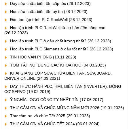
Dạy sửa chữa biến tần cấp tốc
(28.12.2023)
Học sửa chữa biến tần uy tín
(28.12.2023)
Đào tạo lập trình PLC RockWell
(26.12.2023)
Học lập trình PLC RockWell từ cơ bản đến nâng cao
(26.12.2023)
Học lập trình PLC ở đâu chất lượng nhất?
(26.12.2023)
Học lập trình PLC Siemens ở đâu tốt nhất?
(26.12.2023)
TIN HỌC VĂN PHÒNG
(10.11.2023)
TÓM TẮT NỘI DUNG CÁC KHÓA HỌC
(04.03.2023)
KHAI GIẢNG LỚP SỬA CHỮA BIẾN TẦN, SỬA BOARD,
DRIVER ONLINE
(24.09.2021)
DAY THỰC HÀNH PLC, HMI, BIẾN TẦN (INVERTER), ĐỘNG
CƠ SERVO
(19.02.2019)
Ý NGHĨA LOGO CÔNG TY NHẤT TÍN
(17.06.2017)
THƯ CẢM ƠN VÀ CHÚC MỪNG NĂM MỚI 2026
(19.01.2026)
Thư cảm ơn và chúc Tết 2025
(29.01.2025)
THƯ CẢM ƠN VÀ CHÚC TẾT 2024
(06.01.2024)