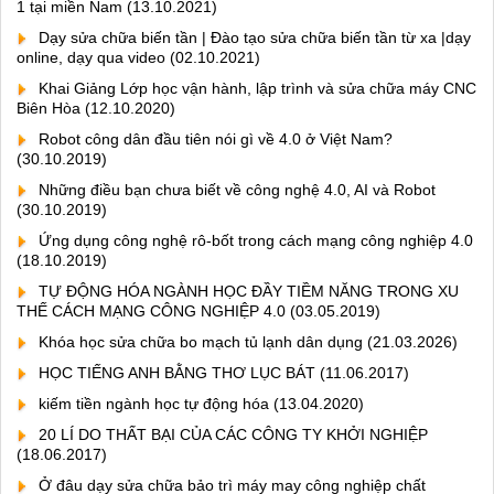
1 tại miền Nam
(13.10.2021)
Dạy sửa chữa biến tần | Đào tạo sửa chữa biến tần từ xa |dạy
online, dạy qua video
(02.10.2021)
Khai Giảng Lớp học vận hành, lập trình và sửa chữa máy CNC
Biên Hòa
(12.10.2020)
Robot công dân đầu tiên nói gì về 4.0 ở Việt Nam?
(30.10.2019)
Những điều bạn chưa biết về công nghệ 4.0, AI và Robot
(30.10.2019)
Ứng dụng công nghệ rô-bốt trong cách mạng công nghiệp 4.0
(18.10.2019)
TỰ ĐỘNG HÓA NGÀNH HỌC ĐẦY TIỀM NĂNG TRONG XU
THẾ CÁCH MẠNG CÔNG NGHIỆP 4.0
(03.05.2019)
Khóa học sửa chữa bo mạch tủ lạnh dân dụng
(21.03.2026)
HỌC TIẾNG ANH BẰNG THƠ LỤC BÁT
(11.06.2017)
kiếm tiền ngành học tự động hóa
(13.04.2020)
20 LÍ DO THẤT BẠI CỦA CÁC CÔNG TY KHỞI NGHIỆP
(18.06.2017)
Ở đâu dạy sửa chữa bảo trì máy may công nghiệp chất