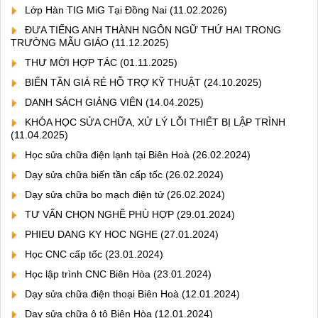
Lớp Hàn TIG MiG Tại Đồng Nai
(11.02.2026)
ĐƯA TIẾNG ANH THÀNH NGÔN NGỮ THỨ HAI TRONG
TRƯỜNG MẪU GIÁO
(11.12.2025)
THƯ MỜI HỢP TÁC
(01.11.2025)
BIẾN TẦN GIÁ RẺ HỖ TRỢ KỸ THUẬT
(24.10.2025)
DANH SÁCH GIẢNG VIÊN
(14.04.2025)
KHÓA HỌC SỬA CHỮA, XỬ LÝ LỖI THIẾT BỊ LẬP TRÌNH
(11.04.2025)
Học sửa chữa điện lạnh tại Biên Hoà
(26.02.2024)
Dạy sửa chữa biến tần cấp tốc
(26.02.2024)
Dạy sửa chữa bo mạch điện tử
(26.02.2024)
TƯ VẤN CHỌN NGHỀ PHÙ HỢP
(29.01.2024)
PHIEU DANG KY HOC NGHE
(27.01.2024)
Học CNC cấp tốc
(23.01.2024)
Học lập trình CNC Biên Hòa
(23.01.2024)
Dạy sửa chữa điện thoại Biên Hoà
(12.01.2024)
Dạy sửa chữa ô tô Biên Hòa
(12.01.2024)