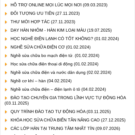
HỖ TRỢ ONLINE MỌI LÚC MỌI NƠI
(09.03.2023)
ĐỐI TƯỢNG ƯU TIÊN
(27.11.2023)
THƯ MỜI HỢP TÁC
(27.11.2023)
DẠY HÀN NHÔM - HÀN KIM LOẠI MÀU
(19.07.2025)
HỌC NGHỀ ĐIỆN LẠNH CÓ TỐT KHÔNG?
(01.02.2024)
NGHỀ SỬA CHỮA ĐIỆN CƠ
(01.02.2024)
Nghề sửa chữa bo mạch điện tử.
(01.02.2024)
Học sửa chữa điện thoại di động
(01.02.2024)
Nghề sửa chữa điện và nước dân dụng
(02.02.2024)
Nghề cơ khí – hàn
(04.02.2024)
Nghề sửa chữa điện – điện lạnh ô tô
(04.02.2024)
ĐÀO TẠO CHUYÊN GIA TRONG LĨNH VỰC TỰ ĐỘNG HÓA
(03.11.2025)
QUY TRÌNH ĐÀO TẠO TỰ ĐỘNG HÓA
(03.11.2025)
KHÓA HỌC SỬA CHỮA BIẾN TẦN NÂNG CAO
(27.12.2025)
CÁC LỚP HÀN TẠI TRUNG TÂM NHẤT TÍN
(09.07.2026)