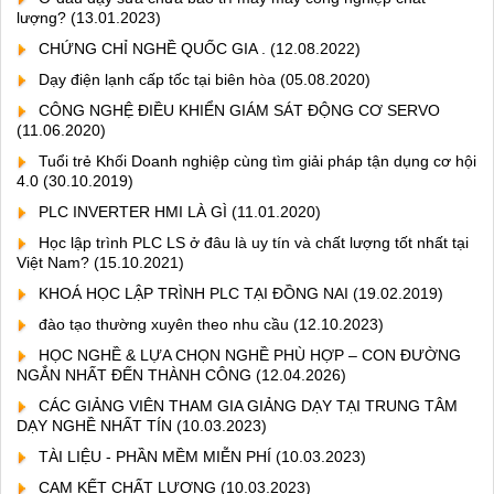
lượng?
(13.01.2023)
CHỨNG CHỈ NGHỀ QUỐC GIA .
(12.08.2022)
Dạy điện lạnh cấp tốc tại biên hòa
(05.08.2020)
CÔNG NGHỆ ĐIỀU KHIỂN GIÁM SÁT ĐỘNG CƠ SERVO
(11.06.2020)
Tuổi trẻ Khối Doanh nghiệp cùng tìm giải pháp tận dụng cơ hội
4.0
(30.10.2019)
PLC INVERTER HMI LÀ GÌ
(11.01.2020)
Học lập trình PLC LS ở đâu là uy tín và chất lượng tốt nhất tại
Việt Nam?
(15.10.2021)
KHOÁ HỌC LẬP TRÌNH PLC TẠI ĐỒNG NAI
(19.02.2019)
đào tạo thường xuyên theo nhu cầu
(12.10.2023)
HỌC NGHỀ & LỰA CHỌN NGHỀ PHÙ HỢP – CON ĐƯỜNG
NGẮN NHẤT ĐẾN THÀNH CÔNG
(12.04.2026)
CÁC GIẢNG VIÊN THAM GIA GIẢNG DẠY TẠI TRUNG TÂM
DẠY NGHỀ NHẤT TÍN
(10.03.2023)
TÀI LIỆU - PHẦN MỀM MIỄN PHÍ
(10.03.2023)
CAM KẾT CHẤT LƯỢNG
(10.03.2023)