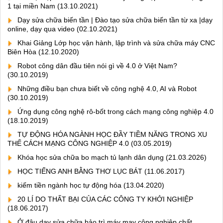
1 tại miền Nam
(13.10.2021)
Dạy sửa chữa biến tần | Đào tạo sửa chữa biến tần từ xa |dạy
online, dạy qua video
(02.10.2021)
Khai Giảng Lớp học vận hành, lập trình và sửa chữa máy CNC
Biên Hòa
(12.10.2020)
Robot công dân đầu tiên nói gì về 4.0 ở Việt Nam?
(30.10.2019)
Những điều bạn chưa biết về công nghệ 4.0, AI và Robot
(30.10.2019)
Ứng dụng công nghệ rô-bốt trong cách mạng công nghiệp 4.0
(18.10.2019)
TỰ ĐỘNG HÓA NGÀNH HỌC ĐẦY TIỀM NĂNG TRONG XU
THẾ CÁCH MẠNG CÔNG NGHIỆP 4.0
(03.05.2019)
Khóa học sửa chữa bo mạch tủ lạnh dân dụng
(21.03.2026)
HỌC TIẾNG ANH BẰNG THƠ LỤC BÁT
(11.06.2017)
kiếm tiền ngành học tự động hóa
(13.04.2020)
20 LÍ DO THẤT BẠI CỦA CÁC CÔNG TY KHỞI NGHIỆP
(18.06.2017)
Ở đâu dạy sửa chữa bảo trì máy may công nghiệp chất