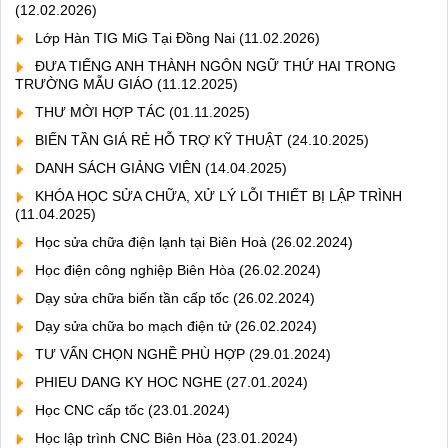
(12.02.2026)
Lớp Hàn TIG MiG Tại Đồng Nai
(11.02.2026)
ĐƯA TIẾNG ANH THÀNH NGÔN NGỮ THỨ HAI TRONG
TRƯỜNG MẪU GIÁO
(11.12.2025)
THƯ MỜI HỢP TÁC
(01.11.2025)
BIẾN TẦN GIÁ RẺ HỖ TRỢ KỸ THUẬT
(24.10.2025)
DANH SÁCH GIẢNG VIÊN
(14.04.2025)
KHÓA HỌC SỬA CHỮA, XỬ LÝ LỖI THIẾT BỊ LẬP TRÌNH
(11.04.2025)
Học sửa chữa điện lạnh tại Biên Hoà
(26.02.2024)
Học điện công nghiệp Biên Hòa
(26.02.2024)
Dạy sửa chữa biến tần cấp tốc
(26.02.2024)
Dạy sửa chữa bo mạch điện tử
(26.02.2024)
TƯ VẤN CHỌN NGHỀ PHÙ HỢP
(29.01.2024)
PHIEU DANG KY HOC NGHE
(27.01.2024)
Học CNC cấp tốc
(23.01.2024)
Học lập trình CNC Biên Hòa
(23.01.2024)