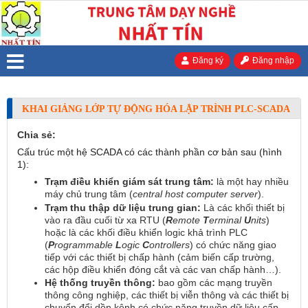
Đăng ký
Đăng nhập
KHAI GIẢNG LỚP TỰ ĐỘNG HÓA LẬP TRÌNH PLC-SCADA
Chia sẻ:
Cấu trúc một hệ SCADA có các thành phần cơ bản sau (hình
1):
Trạm điều khiển giám sát trung tâm:
là một hay nhiều
máy chủ trung tâm (
central host computer server
).
Trạm thu thập dữ liệu trung gian:
Là các khối thiết bị
vào ra đầu cuối từ xa RTU (
R
emote
T
erminal
U
nits
)
hoặc là các khối điều khiển logic khả trình PLC
(
P
rogrammable
L
ogic
C
ontrollers
) có chức năng giao
tiếp với các thiết bị chấp hành (cảm biến cấp trường,
các hộp điều khiển đóng cắt và các van chấp hành…).
Hệ thống truyền thông:
bao gồm các mạng truyền
thông công nghiệp, các thiết bị viễn thông và các thiết bị
chuyển đổi dồn kênh có chức năng truyền dữ liệu cấp