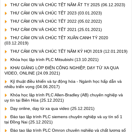
THƯ CẢM ƠN VÀ CHÚC TẾT NĂM ẤT TỴ 2025
(06.12.2023)
THƯ CẢM ƠN VÀ CHÚC TẾT 2023
(03.01.2023)
THƯ CẢM ƠN VÀ CHÚC TẾT 2022
(05.02.2022)
THƯ CẢM ƠN VÀ CHÚC TẾT 2021
(25.01.2021)
THƯ CẢM ƠN VÀ CHÚC TẾT XUÂN CANH TÝ 2020
(03.12.2019)
THƯ CẢM ƠN VÀ CHÚC TẾT NĂM KỶ HỢI 2019
(12.01.2019)
Khóa học lập trình PLC Mitsubishi
(13.10.2021)
KHAI GIẢNG LỚP ĐIỆN CÔNG NGHIỆP, DẠY TỪ XA QUA
VIDEO, ONLINE
(24.09.2021)
Kỹ thuật điều khiển và tự động hóa - Ngành học hấp dẫn và
nhiều triển vọng
(04.06.2017)
Khóa học lập trình PLC Allen-Bradley (AB) chuyên nghiệp và
uy tín tại Biên Hòa
(25.12.2021)
Dạy online, dạy từ xa qua video
(25.12.2021)
Đào tạo lập trình PLC siemens chuyên nghiệp và uy tín số 1
tại Đồng Nai
(25.12.2021)
Đào tạo lập trình PLC Omron chuyên nghiệp và chất lượng số