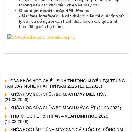
trường đến các khối điều khiển và máy chủ
Giao diện người - máy HMI
(
H
uman
-
M
achine
I
nterface
): Là các thiết bị hiển thị quá trình xử
lý dữ liệu để người vận hành điều khiển các quá trình
hoạt động của hệ thống.
thắt lưng quân đội
CÁC KHÓA HỌC CHIÊU SINH THƯỜNG XUYÊN TẠI TRUNG
TÂM DẠY NGHỀ NHẤT TÍN NĂM 2026
(15.10.2025)
KHÓA HỌC SỬA CHỮA BO MẠCH MÁY ĐIỀU HÒA
(21.03.2026)
KHÓA HỌC SỬA CHỮA BO MẠCH MÁY GIẶT
(21.03.2026)
THƯ CHÚC TẾT & TRI ÂN – XUÂN BÍNH NGỌ 2026
(13.02.2026)
KHÓA HỌC LẬP TRÌNH MÁY CNC CẤP TỐC TẠI ĐỒNG NAI