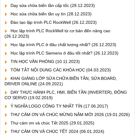
Dạy sửa chữa biến tần cấp tốc
(28.12.2023)
Học sửa chữa biến tần uy tín
(28.12.2023)
Đào tạo lập trình PLC RockWell
(26.12.2023)
Học lập trình PLC RockWell từ cơ bản đến nâng cao
(26.12.2023)
Học lập trình PLC ở đâu chất lượng nhất?
(26.12.2023)
Học lập trình PLC Siemens ở đâu tốt nhất?
(26.12.2023)
TIN HỌC VĂN PHÒNG
(10.11.2023)
TÓM TẮT NỘI DUNG CÁC KHÓA HỌC
(04.03.2023)
KHAI GIẢNG LỚP SỬA CHỮA BIẾN TẦN, SỬA BOARD,
DRIVER ONLINE
(24.09.2021)
DAY THỰC HÀNH PLC, HMI, BIẾN TẦN (INVERTER), ĐỘNG
CƠ SERVO
(19.02.2019)
Ý NGHĨA LOGO CÔNG TY NHẤT TÍN
(17.06.2017)
THƯ CẢM ƠN VÀ CHÚC MỪNG NĂM MỚI 2026
(19.01.2026)
Thư cảm ơn và chúc Tết 2025
(29.01.2025)
THƯ CẢM ƠN VÀ CHÚC TẾT 2024
(06.01.2024)