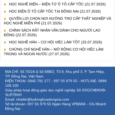
HỌC NGHỀ ĐIỆN – ĐIỆN TỬ Ô TÔ CẤP TỐC
(21.07.2026)
HỌC ĐIỆN Ô TÔ CẤP TỐC TẠI ĐỒNG NAI
(21.07.2026)
QUYỀN LỢI CHỌN NƠI HƯỞNG TRỢ CẤP THẤT NGHIỆP VÀ
HỌC NGHỀ MIỄN PHÍ
(21.07.2026)
CHÍNH SÁCH RẤT NHÂN VĂN DÀNH CHO NGƯỜI LAO
ĐỘNG
(22.07.2026)
HỌC NGHỀ HÀN – CƠ HỘI VIỆC LÀM TỐT
(25.07.2026)
CHỨNG CHỈ NGHỀ HÀN – MỞ RỘNG CƠ HỘI VIỆC LÀM
TRONG VÀ NGOÀI NƯỚC
(27.07.2026)
ĐỊA CHỈ: Số 70/2A & Số 68B/2, Tổ 8, Khu phố 3, P. Tam Hiệp,
TP. Đồng Nai, Việt Nam.
ĐIỆN THOẠI: 0945 791 177 - 097 55 979 55 - HOTLINE: 0888
108 100
Giáy phép hoạt động giáo dục nghề nghiệp Số 03/GCNĐKHĐ-
SLĐTBXH
Email: nhattin@tudonghoadongnai.com
Số tài khoản: 097 55 979 55 Ngân Hàng VPBANK - Chi Nhánh
Đồng Nai