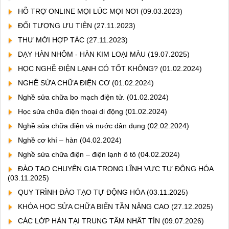
HỖ TRỢ ONLINE MỌI LÚC MỌI NƠI
(09.03.2023)
ĐỐI TƯỢNG ƯU TIÊN
(27.11.2023)
THƯ MỜI HỢP TÁC
(27.11.2023)
DẠY HÀN NHÔM - HÀN KIM LOẠI MÀU
(19.07.2025)
HỌC NGHỀ ĐIỆN LẠNH CÓ TỐT KHÔNG?
(01.02.2024)
NGHỀ SỬA CHỮA ĐIỆN CƠ
(01.02.2024)
Nghề sửa chữa bo mạch điện tử.
(01.02.2024)
Học sửa chữa điện thoại di động
(01.02.2024)
Nghề sửa chữa điện và nước dân dụng
(02.02.2024)
Nghề cơ khí – hàn
(04.02.2024)
Nghề sửa chữa điện – điện lạnh ô tô
(04.02.2024)
ĐÀO TẠO CHUYÊN GIA TRONG LĨNH VỰC TỰ ĐỘNG HÓA
(03.11.2025)
QUY TRÌNH ĐÀO TẠO TỰ ĐỘNG HÓA
(03.11.2025)
KHÓA HỌC SỬA CHỮA BIẾN TẦN NÂNG CAO
(27.12.2025)
CÁC LỚP HÀN TẠI TRUNG TÂM NHẤT TÍN
(09.07.2026)