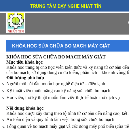
TRUNG TÂM DẠY NGHỀ NHẤT TÍN
KHÓA HỌC SỬA CHỮA BO MẠCH MÁY GIẶT
KHÓA HỌC SỬA CHỮA BO MẠCH MÁY GIẶT
Mục tiêu khóa học
Khóa học trang bị cho học viên kiến thức và kỹ năng từ cơ bản đến
của bo mạch, sử dụng dụng cụ đo kiểm, phân tích – khoanh vùng lỗi
Đối tượng phù hợp
Người mới bắt đầu muốn học nghề điện tử – điện lạnh
Kỹ thuật viên muốn nâng cao kỹ năng sửa chữa bo mạch
Học viên, thợ kỹ thuật muốn làm việc thực tế hoặc mở dịch vụ
Nội dung khóa học
Khóa học được xây dựng theo lộ trình từ cơ bản đến nâng cao, kết 
An toàn điện và quy trình làm việc trong sửa chữa bo mạch
Tổng quan về bo mạch máy giặt và các dòng máy phổ biến (cửa trên