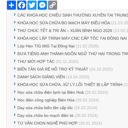
Share
Facebook
Twitter
Messenger
Copy
Link
CÁC KHÓA HỌC CHIÊU SINH THƯỜNG XUYÊN TẠI TRUNG
KHÓA HỌC SỬA CHỮA BO MẠCH MÁY ĐIỀU HÒA
(21.03.2
THƯ CHÚC TẾT & TRI ÂN – XUÂN BÍNH NGỌ 2026
(13.02.
KHÓA HỌC LẬP TRÌNH MÁY CNC CẤP TỐC TẠI ĐỒNG NAI
Lớp Hàn TIG MiG Tại Đồng Nai
(11.02.2026)
ĐƯA TIẾNG ANH THÀNH NGÔN NGỮ THỨ HAI TRONG T
THƯ MỜI HỢP TÁC
(01.11.2025)
BIẾN TẦN GIÁ RẺ HỖ TRỢ KỸ THUẬT
(24.10.2025)
DANH SÁCH GIẢNG VIÊN
(14.04.2025)
KHÓA HỌC SỬA CHỮA, XỬ LÝ LỖI THIẾT BỊ LẬP TRÌNH
(1
Học sửa chữa điện lạnh tại Biên Hoà
(26.02.2024)
Học điện công nghiệp Biên Hòa
(26.02.2024)
Dạy sửa chữa biến tần cấp tốc
(26.02.2024)
Dạy sửa chữa bo mạch điện tử
(26.02.2024)
TƯ VẤN CHỌN NGHỀ PHÙ HỢP
(29.01.2024)