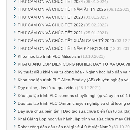
THƯ CẢM ƠN VÀ CHÚC TẾT 2024
(06.01.2024)
THƯ CẢM ƠN VÀ CHÚC TẾT NĂM ẤT TỴ 2025
(06.12.2023
THƯ CẢM ƠN VÀ CHÚC TẾT 2023
(03.01.2023)
THƯ CẢM ƠN VÀ CHÚC TẾT 2022
(05.02.2022)
THƯ CẢM ƠN VÀ CHÚC TẾT 2021
(25.01.2021)
THƯ CẢM ƠN VÀ CHÚC TẾT XUÂN CANH TÝ 2020
(03.12.
THƯ CẢM ƠN VÀ CHÚC TẾT NĂM KỶ HỢI 2019
(12.01.201
Khóa học lập trình PLC Mitsubishi
(13.10.2021)
KHAI GIẢNG LỚP ĐIỆN CÔNG NGHIỆP, DẠY TỪ XA QUA V
Kỹ thuật điều khiển và tự động hóa - Ngành học hấp dẫn và n
Khóa học lập trình PLC Allen-Bradley (AB) chuyên nghiệp và u
Dạy online, dạy từ xa qua video
(25.12.2021)
Đào tạo lập trình PLC siemens chuyên nghiệp và uy tín số 1 
Đào tạo lập trình PLC Omron chuyên nghiệp và chất lượng s
Dạy sửa chữa biến tần | Đào tạo sửa chữa biến tần từ xa |dạ
Khai Giảng Lớp học vận hành, lập trình và sửa chữa máy C
Robot công dân đầu tiên nói gì về 4.0 ở Việt Nam?
(30.10.20