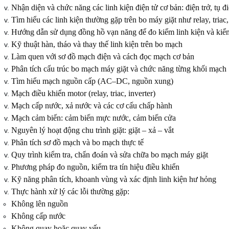
Nhận diện và chức năng các linh kiện điện tử cơ bản: điện trở, tụ điệ
Tìm hiểu các linh kiện thường gặp trên bo máy giặt như relay, triac
Hướng dẫn sử dụng đồng hồ vạn năng để đo kiểm linh kiện và kiể
Kỹ thuật hàn, tháo và thay thế linh kiện trên bo mạch
Làm quen với sơ đồ mạch điện và cách đọc mạch cơ bản
Phân tích cấu trúc bo mạch máy giặt và chức năng từng khối mạch
Tìm hiểu mạch nguồn cấp (AC–DC, nguồn xung)
Mạch điều khiển motor (relay, triac, inverter)
Mạch cấp nước, xả nước và các cơ cấu chấp hành
Mạch cảm biến: cảm biến mực nước, cảm biến cửa
Nguyên lý hoạt động chu trình giặt: giặt – xả – vắt
Phân tích sơ đồ mạch và bo mạch thực tế
Quy trình kiểm tra, chẩn đoán và sửa chữa bo mạch máy giặt
Phương pháp đo nguồn, kiểm tra tín hiệu điều khiển
Kỹ năng phân tích, khoanh vùng và xác định linh kiện hư hỏng
Thực hành xử lý các lỗi thường gặp:
Không lên nguồn
Không cấp nước
Không quay hoặc quay yếu