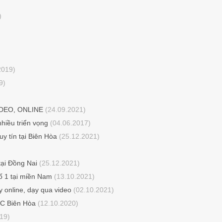
)
2019)
9)
IDEO, ONLINE
(24.09.2021)
hiều triển vọng
(04.06.2017)
y tín tại Biên Hòa
(25.12.2021)
tại Đồng Nai
(25.12.2021)
ố 1 tại miền Nam
(13.10.2021)
y online, dạy qua video
(02.10.2021)
NC Biên Hòa
(12.10.2020)
19)