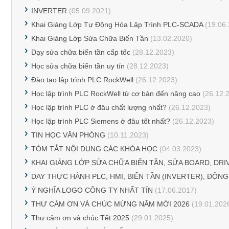
INVERTER
(05.09.2021)
Khai Giảng Lớp Tự Động Hóa Lập Trình PLC-SCADA
(19.06.
Khai Giảng Lớp Sửa Chữa Biến Tần
(13.02.2020)
Dạy sửa chữa biến tần cấp tốc
(28.12.2023)
Học sửa chữa biến tần uy tín
(28.12.2023)
Đào tạo lập trình PLC RockWell
(26.12.2023)
Học lập trình PLC RockWell từ cơ bản đến nâng cao
(26.12.
Học lập trình PLC ở đâu chất lượng nhất?
(26.12.2023)
Học lập trình PLC Siemens ở đâu tốt nhất?
(26.12.2023)
TIN HỌC VĂN PHÒNG
(10.11.2023)
TÓM TẮT NỘI DUNG CÁC KHÓA HỌC
(04.03.2023)
KHAI GIẢNG LỚP SỬA CHỮA BIẾN TẦN, SỬA BOARD, DRI
DAY THỰC HÀNH PLC, HMI, BIẾN TẦN (INVERTER), ĐỘN
Ý NGHĨA LOGO CÔNG TY NHẤT TÍN
(17.06.2017)
THƯ CẢM ƠN VÀ CHÚC MỪNG NĂM MỚI 2026
(19.01.202
Thư cảm ơn và chúc Tết 2025
(29.01.2025)