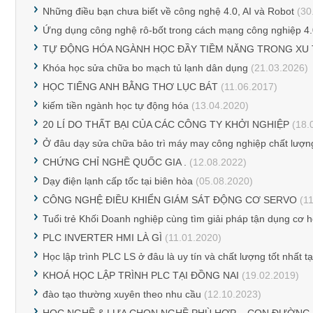
Những điều bạn chưa biết về công nghệ 4.0, AI và Robot
(30
Ứng dụng công nghệ rô-bốt trong cách mạng công nghiệp 4
TỰ ĐỘNG HÓA NGÀNH HỌC ĐẦY TIỀM NĂNG TRONG XU 
Khóa học sửa chữa bo mạch tủ lạnh dân dụng
(21.03.2026)
HỌC TIẾNG ANH BẰNG THƠ LỤC BÁT
(11.06.2017)
kiếm tiền ngành học tự động hóa
(13.04.2020)
20 LÍ DO THẤT BẠI CỦA CÁC CÔNG TY KHỞI NGHIỆP
(18.
Ở đâu dạy sửa chữa bảo trì máy may công nghiệp chất lượn
CHỨNG CHỈ NGHỀ QUỐC GIA .
(12.08.2022)
Dạy điện lạnh cấp tốc tại biên hòa
(05.08.2020)
CÔNG NGHỆ ĐIỀU KHIỂN GIÁM SÁT ĐỘNG CƠ SERVO
(11
Tuổi trẻ Khối Doanh nghiệp cùng tìm giải pháp tận dụng cơ h
PLC INVERTER HMI LÀ GÌ
(11.01.2020)
Học lập trình PLC LS ở đâu là uy tín và chất lượng tốt nhất t
KHOÁ HỌC LẬP TRÌNH PLC TẠI ĐỒNG NAI
(19.02.2019)
đào tạo thường xuyên theo nhu cầu
(12.10.2023)