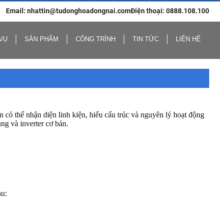
Email: nhattin@tudonghoadongnai.com
Điện thoại: 0888.108.100
VỤ
SẢN PHẨM
CÔNG TRÌNH
TIN TỨC
LIÊN HỆ
 có thể nhận diện linh kiện, hiểu cấu trúc và nguyên lý hoạt động
ng và inverter cơ bản.
au: