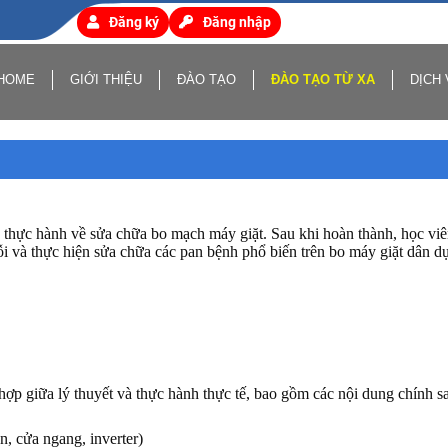
Đăng ký
Đăng nhập
HOME
GIỚI THIỆU
ĐÀO TẠO
ĐÀO TẠO TỪ XA
DỊCH 
 thực hành về sửa chữa bo mạch máy giặt. Sau khi hoàn thành, học viên
 và thực hiện sửa chữa các pan bệnh phổ biến trên bo máy giặt dân dụ
hợp giữa lý thuyết và thực hành thực tế, bao gồm các nội dung chính s
, cửa ngang, inverter)