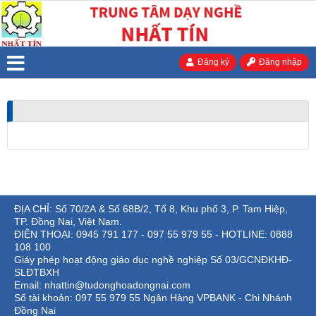
Đăng ký
Đăng nhập
ĐỊA CHỈ: Số 70/2A & Số 68B/2, Tổ 8, Khu phố 3, P. Tam Hiệp,
TP. Đồng Nai, Việt Nam.
ĐIỆN THOẠI: 0945 791 177 - 097 55 979 55 - HOTLINE: 0888
108 100
Giáy phép hoạt động giáo dục nghề nghiệp Số 03/GCNĐKHĐ-
SLĐTBXH
Email: nhattin@tudonghoadongnai.com
Số tài khoản: 097 55 979 55 Ngân Hàng VPBANK - Chi Nhánh
Đồng Nai