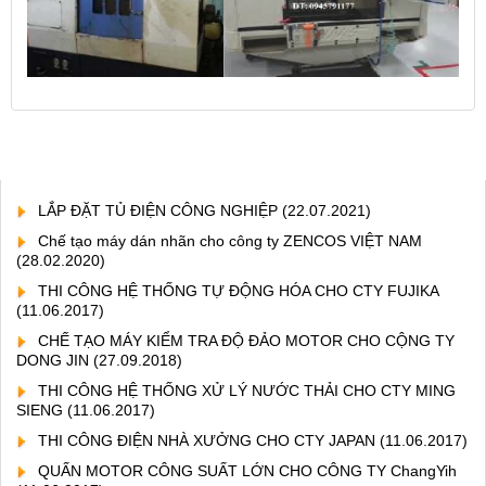
LẮP ĐẶT TỦ ĐIỆN CÔNG NGHIỆP
(22.07.2021)
Chế tạo máy dán nhãn cho công ty ZENCOS VIỆT NAM
(28.02.2020)
THI CÔNG HỆ THỐNG TỰ ĐỘNG HÓA CHO CTY FUJIKA
(11.06.2017)
CHẾ TẠO MÁY KIỂM TRA ĐỘ ĐẢO MOTOR CHO CỘNG TY
DONG JIN
(27.09.2018)
THI CÔNG HỆ THỐNG XỬ LÝ NƯỚC THẢI CHO CTY MING
SIENG
(11.06.2017)
THI CÔNG ĐIỆN NHÀ XƯỞNG CHO CTY JAPAN
(11.06.2017)
QUẤN MOTOR CÔNG SUẤT LỚN CHO CÔNG TY ChangYih