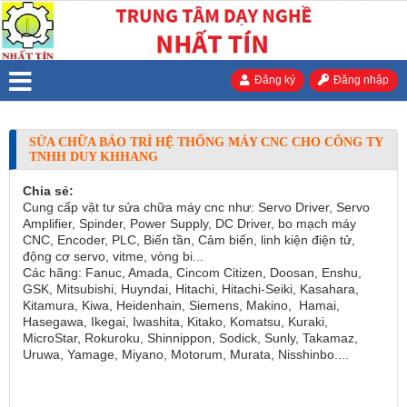
Đăng ký
Đăng nhập
SỬA CHỮA BẢO TRÌ HỆ THỐNG MÁY CNC CHO CÔNG TY
TNHH DUY KHHANG
Chia sẻ:
Cung cấp vật tư sửa chữa máy cnc như: Servo Driver, Servo
Amplifier, Spinder, Power Supply, DC Driver, bo mạch máy
CNC, Encoder, PLC, Biến tần, Cảm biến, linh kiện điện tử,
động cơ servo, vitme, vòng bi...
Các hãng: Fanuc, Amada, Cincom Citizen, Doosan, Enshu,
GSK, Mitsubishi, Huyndai, Hitachi, Hitachi-Seiki, Kasahara,
Kitamura, Kiwa, Heidenhain, Siemens, Makino, Hamai,
Hasegawa, Ikegai, Iwashita, Kitako, Komatsu, Kuraki,
MicroStar, Rokuroku, Shinnippon, Sodick, Sunly, Takamaz,
Uruwa, Yamage, Miyano, Motorum, Murata, Nisshinbo....