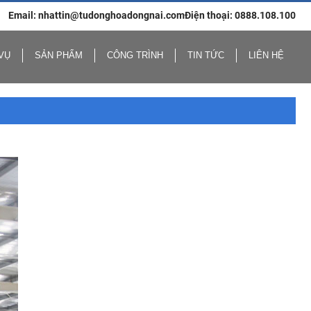
Email: nhattin@tudonghoadongnai.com
Điện thoại: 0888.108.100
VỤ
SẢN PHẨM
CÔNG TRÌNH
TIN TỨC
LIÊN HỆ