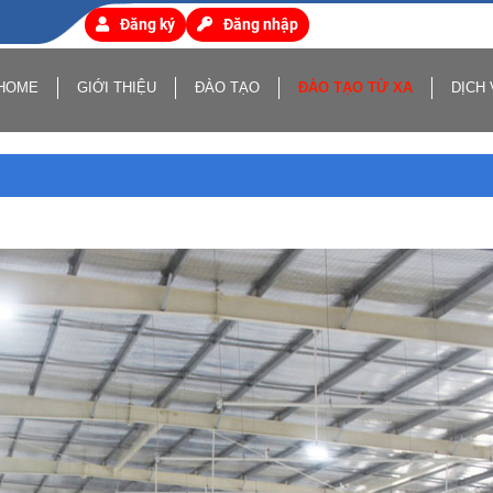
Đăng ký
Đăng nhập
HOME
GIỚI THIỆU
ĐÀO TẠO
ĐÀO TẠO TỪ XA
DỊCH 