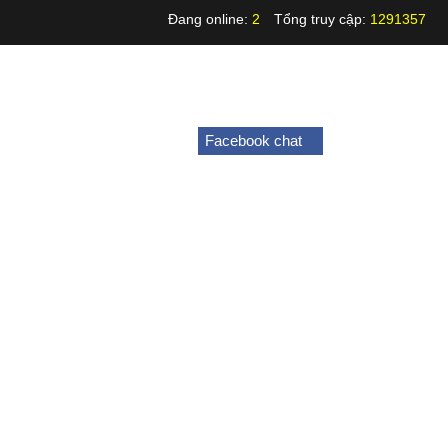
Đang online:
2
Tổng truy cập:
1291357
Facebook chat