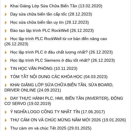
Khai Giảng Lớp Sửa Chữa Biến Tần
(13.02.2020)
Dạy sửa chữa biến tần cấp tốc
(28.12.2023)
Học sửa chữa biến tần uy tín
(28.12.2023)
Đào tạo lập trình PLC RockWell
(26.12.2023)
Học lập trình PLC RockWell từ cơ bản đến nâng cao
(26.12.2023)
Học lập trình PLC ở đâu chất lượng nhất?
(26.12.2023)
Học lập trình PLC Siemens ở đâu tốt nhất?
(26.12.2023)
TIN HỌC VĂN PHÒNG
(10.11.2023)
TÓM TẮT NỘI DUNG CÁC KHÓA HỌC
(04.03.2023)
KHAI GIẢNG LỚP SỬA CHỮA BIẾN TẦN, SỬA BOARD,
DRIVER ONLINE
(24.09.2021)
DAY THỰC HÀNH PLC, HMI, BIẾN TẦN (INVERTER), ĐỘNG
CƠ SERVO
(19.02.2019)
Ý NGHĨA LOGO CÔNG TY NHẤT TÍN
(17.06.2017)
THƯ CẢM ƠN VÀ CHÚC MỪNG NĂM MỚI 2026
(19.01.2026)
Thư cảm ơn và chúc Tết 2025
(29.01.2025)