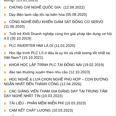
lượng?
(13.01.2023)
CHỨNG CHỈ NGHỀ QUỐC GIA .
(12.08.2022)
Dạy điện lạnh cấp tốc tại biên hòa
(05.08.2020)
CÔNG NGHỆ ĐIỀU KHIỂN GIÁM SÁT ĐỘNG CƠ SERVO
(11.06.2020)
Tuổi trẻ Khối Doanh nghiệp cùng tìm giải pháp tận dụng cơ hội
4.0
(30.10.2019)
PLC INVERTER HMI LÀ GÌ
(11.01.2020)
Học lập trình PLC LS ở đâu là uy tín và chất lượng tốt nhất tại
Việt Nam?
(15.10.2021)
KHOÁ HỌC LẬP TRÌNH PLC TẠI ĐỒNG NAI
(19.02.2019)
đào tạo thường xuyên theo nhu cầu
(12.10.2023)
HỌC NGHỀ & LỰA CHỌN NGHỀ PHÙ HỢP – CON ĐƯỜNG
NGẮN NHẤT ĐẾN THÀNH CÔNG
(12.04.2026)
CÁC GIẢNG VIÊN THAM GIA GIẢNG DẠY TẠI TRUNG TÂM
DẠY NGHỀ NHẤT TÍN
(10.03.2023)
TÀI LIỆU - PHẦN MỀM MIỄN PHÍ
(10.03.2023)
CAM KẾT CHẤT LƯỢNG
(10.03.2023)