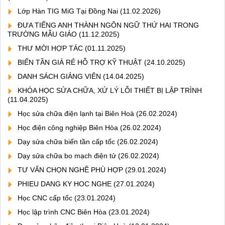
Lớp Hàn TIG MiG Tại Đồng Nai
(11.02.2026)
ĐƯA TIẾNG ANH THÀNH NGÔN NGỮ THỨ HAI TRONG
TRƯỜNG MẪU GIÁO
(11.12.2025)
THƯ MỜI HỢP TÁC
(01.11.2025)
BIẾN TẦN GIÁ RẺ HỖ TRỢ KỸ THUẬT
(24.10.2025)
DANH SÁCH GIẢNG VIÊN
(14.04.2025)
KHÓA HỌC SỬA CHỮA, XỬ LÝ LỖI THIẾT BỊ LẬP TRÌNH
(11.04.2025)
Học sửa chữa điện lạnh tại Biên Hoà
(26.02.2024)
Học điện công nghiệp Biên Hòa
(26.02.2024)
Dạy sửa chữa biến tần cấp tốc
(26.02.2024)
Dạy sửa chữa bo mạch điện tử
(26.02.2024)
TƯ VẤN CHỌN NGHỀ PHÙ HỢP
(29.01.2024)
PHIEU DANG KY HOC NGHE
(27.01.2024)
Học CNC cấp tốc
(23.01.2024)
Học lập trình CNC Biên Hòa
(23.01.2024)