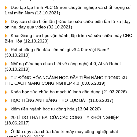
Đào tạo lập trình PLC Omron chuyên nghiệp và chất lượng số
1 tại miền Nam
(13.10.2021)
Dạy sửa chữa biến tần | Đào tạo sửa chữa biến tần từ xa |dạy
online, dạy qua video
(02.10.2021)
Khai Giảng Lớp học vận hành, lập trình và sửa chữa máy CNC
Biên Hòa
(12.10.2020)
Robot công dân đầu tiên nói gì về 4.0 ở Việt Nam?
(30.10.2019)
Những điều bạn chưa biết về công nghệ 4.0, AI và Robot
(30.10.2019)
TỰ ĐỘNG HÓA NGÀNH HỌC ĐẦY TIỀM NĂNG TRONG XU
THẾ CÁCH MẠNG CÔNG NGHIỆP 4.0
(03.05.2019)
Khóa học sửa chữa bo mạch tủ lạnh dân dụng
(21.03.2026)
HỌC TIẾNG ANH BẰNG THƠ LỤC BÁT
(11.06.2017)
kiếm tiền ngành học tự động hóa
(13.04.2020)
20 LÍ DO THẤT BẠI CỦA CÁC CÔNG TY KHỞI NGHIỆP
(18.06.2017)
Ở đâu dạy sửa chữa bảo trì máy may công nghiệp chất