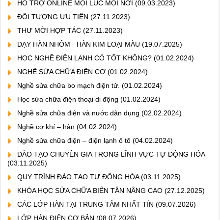
HỖ TRỢ ONLINE MỌI LÚC MỌI NƠI
(09.03.2023)
ĐỐI TƯỢNG ƯU TIÊN
(27.11.2023)
THƯ MỜI HỢP TÁC
(27.11.2023)
DẠY HÀN NHÔM - HÀN KIM LOẠI MÀU
(19.07.2025)
HỌC NGHỀ ĐIỆN LẠNH CÓ TỐT KHÔNG?
(01.02.2024)
NGHỀ SỬA CHỮA ĐIỆN CƠ
(01.02.2024)
Nghề sửa chữa bo mạch điện tử.
(01.02.2024)
Học sửa chữa điện thoại di động
(01.02.2024)
Nghề sửa chữa điện và nước dân dụng
(02.02.2024)
Nghề cơ khí – hàn
(04.02.2024)
Nghề sửa chữa điện – điện lạnh ô tô
(04.02.2024)
ĐÀO TẠO CHUYÊN GIA TRONG LĨNH VỰC TỰ ĐỘNG HÓA
(03.11.2025)
QUY TRÌNH ĐÀO TẠO TỰ ĐỘNG HÓA
(03.11.2025)
KHÓA HỌC SỬA CHỮA BIẾN TẦN NÂNG CAO
(27.12.2025)
CÁC LỚP HÀN TẠI TRUNG TÂM NHẤT TÍN
(09.07.2026)
LỚP HÀN ĐIỆN CƠ BẢN
(08.07.2026)