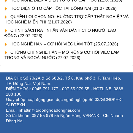
HỌC NGHỀ ĐIỆN – ĐIỆN TỬ Ô TÔ CẤP TỐC
(21.07.2026)
HỌC ĐIỆN Ô TÔ CẤP TỐC TẠI ĐỒNG NAI
(21.07.2026)
QUYỀN LỢI CHỌN NƠI HƯỞNG TRỢ CẤP THẤT NGHIỆP VÀ
HỌC NGHỀ MIỄN PHÍ
(21.07.2026)
CHÍNH SÁCH RẤT NHÂN VĂN DÀNH CHO NGƯỜI LAO
ĐỘNG
(22.07.2026)
HỌC NGHỀ HÀN – CƠ HỘI VIỆC LÀM TỐT
(25.07.2026)
CHỨNG CHỈ NGHỀ HÀN – MỞ RỘNG CƠ HỘI VIỆC LÀM
TRONG VÀ NGOÀI NƯỚC
(27.07.2026)
ĐỊA CHỈ: Số 70/2A & Số 68B/2, Tổ 8, Khu phố 3, P. Tam Hiệp,
TP. Đồng Nai, Việt Nam.
ĐIỆN THOẠI: 0945 791 177 - 097 55 979 55 - HOTLINE: 0888
108 100
Giáy phép hoạt động giáo dục nghề nghiệp Số 03/GCNĐKHĐ-
SLĐTBXH
Email: nhattin@tudonghoadongnai.com
Số tài khoản: 097 55 979 55 Ngân Hàng VPBANK - Chi Nhánh
Đồng Nai