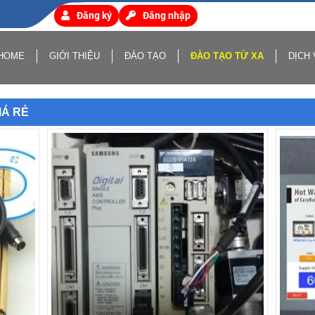
Đăng ký
Đăng nhập
HOME
GIỚI THIỆU
ĐÀO TẠO
ĐÀO TẠO TỪ XA
DỊCH 
IÁ RẺ