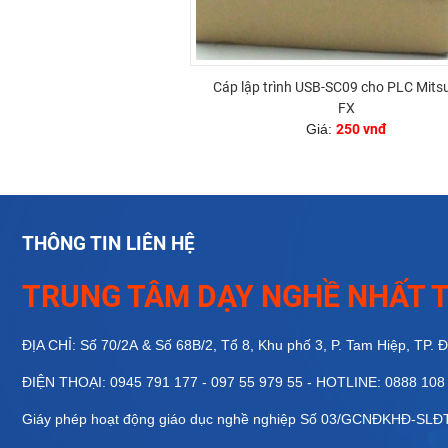
Cáp lập trình USB-SC09 cho PLC Mitsu
FX
Giá:
250 vnđ
THÔNG TIN LIÊN HỆ
TRUNG TÂM DẠY NGHỀ NHẤT T
ĐỊA CHỈ: Số 70/2A & Số 68B/2, Tổ 8, Khu phố 3, P. Tam Hiệp, TP. 
ĐIỆN THOẠI: 0945 791 177 - 097 55 979 55 - HOTLINE: 0888 108
Giáy phép hoạt động giáo dục nghề nghiệp Số 03/GCNĐKHĐ-SL