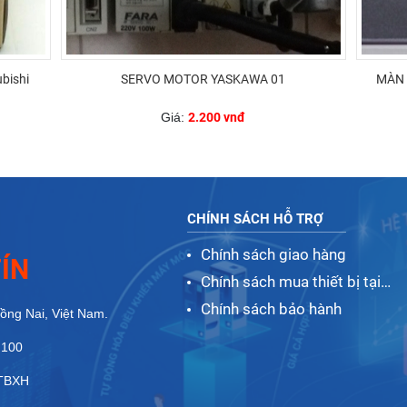
bishi
SERVO MOTOR YASKAWA 01
MÀN 
Giá:
2.200 vnđ
CHÍNH SÁCH HỖ TRỢ
Chính sách giao hàng
ÍN
Chính sách mua thiết bị tại
Nhất Tín
Chính sách bảo hành
Đồng Nai, Việt Nam.
 100
ĐTBXH