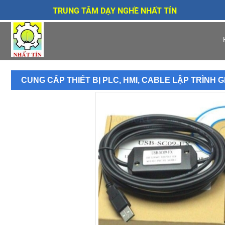
TRUNG TÂM DẠY NGHỀ NHẤT TÍN
CUNG CẤP THIẾT BỊ PLC, HMI, CABLE LẬP TRÌNH G