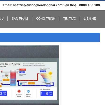
Email: nhattin@tudonghoadongnai.com
Điện thoại: 0888.108.100
VỤ
SẢN PHẨM
CÔNG TRÌNH
TIN TỨC
LIÊN HỆ