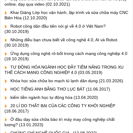
online, dạy qua video
(02.10.2021)
Khai Giảng Lớp học vận hành, lập trình và sửa chữa máy CNC
Biên Hòa
(12.10.2020)
Robot công dân đầu tiên nói gì về 4.0 ở Việt Nam?
(30.10.2019)
Những điều bạn chưa biết về công nghệ 4.0, AI và Robot
(30.10.2019)
Ứng dụng công nghệ rô-bốt trong cách mạng công nghiệp 4.0
(18.10.2019)
TỰ ĐỘNG HÓA NGÀNH HỌC ĐẦY TIỀM NĂNG TRONG XU
THẾ CÁCH MẠNG CÔNG NGHIỆP 4.0
(03.05.2019)
Khóa học sửa chữa bo mạch tủ lạnh dân dụng
(21.03.2026)
HỌC TIẾNG ANH BẰNG THƠ LỤC BÁT
(11.06.2017)
kiếm tiền ngành học tự động hóa
(13.04.2020)
20 LÍ DO THẤT BẠI CỦA CÁC CÔNG TY KHỞI NGHIỆP
(18.06.2017)
Ở đâu dạy sửa chữa bảo trì máy may công nghiệp chất
lượng?
(13.01.2023)
CHỨNG CHỈ NGHỀ QUỐC GIA .
(12.08.2022)