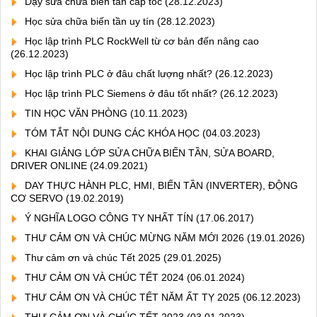
Dạy sửa chữa biến tần cấp tốc
(28.12.2023)
Học sửa chữa biến tần uy tín
(28.12.2023)
Học lập trình PLC RockWell từ cơ bản đến nâng cao
(26.12.2023)
Học lập trình PLC ở đâu chất lượng nhất?
(26.12.2023)
Học lập trình PLC Siemens ở đâu tốt nhất?
(26.12.2023)
TIN HỌC VĂN PHÒNG
(10.11.2023)
TÓM TẮT NỘI DUNG CÁC KHÓA HỌC
(04.03.2023)
KHAI GIẢNG LỚP SỬA CHỮA BIẾN TẦN, SỬA BOARD,
DRIVER ONLINE
(24.09.2021)
DAY THỰC HÀNH PLC, HMI, BIẾN TẦN (INVERTER), ĐỘNG
CƠ SERVO
(19.02.2019)
Ý NGHĨA LOGO CÔNG TY NHẤT TÍN
(17.06.2017)
THƯ CẢM ƠN VÀ CHÚC MỪNG NĂM MỚI 2026
(19.01.2026)
Thư cảm ơn và chúc Tết 2025
(29.01.2025)
THƯ CẢM ƠN VÀ CHÚC TẾT 2024
(06.01.2024)
THƯ CẢM ƠN VÀ CHÚC TẾT NĂM ẤT TỴ 2025
(06.12.2023)
THƯ CẢM ƠN VÀ CHÚC TẾT 2023
(03.01.2023)