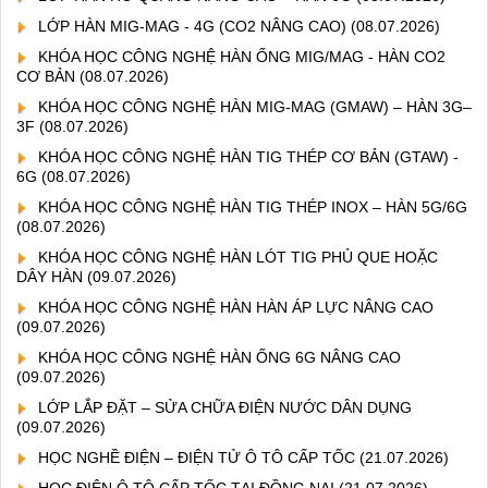
LỚP HÀN MIG-MAG - 4G (CO2 NÂNG CAO)
(08.07.2026)
KHÓA HỌC CÔNG NGHỆ HÀN ỐNG MIG/MAG - HÀN CO2
CƠ BẢN
(08.07.2026)
KHÓA HỌC CÔNG NGHỆ HÀN MIG-MAG (GMAW) – HÀN 3G–
3F
(08.07.2026)
KHÓA HỌC CÔNG NGHỆ HÀN TIG THÉP CƠ BẢN (GTAW) -
6G
(08.07.2026)
KHÓA HỌC CÔNG NGHỆ HÀN TIG THÉP INOX – HÀN 5G/6G
(08.07.2026)
KHÓA HỌC CÔNG NGHỆ HÀN LÓT TIG PHỦ QUE HOẶC
DÂY HÀN
(09.07.2026)
KHÓA HỌC CÔNG NGHỆ HÀN HÀN ÁP LỰC NÂNG CAO
(09.07.2026)
KHÓA HỌC CÔNG NGHỆ HÀN ỐNG 6G NÂNG CAO
(09.07.2026)
LỚP LẮP ĐẶT – SỬA CHỮA ĐIỆN NƯỚC DÂN DỤNG
(09.07.2026)
HỌC NGHỀ ĐIỆN – ĐIỆN TỬ Ô TÔ CẤP TỐC
(21.07.2026)
HỌC ĐIỆN Ô TÔ CẤP TỐC TẠI ĐỒNG NAI
(21.07.2026)