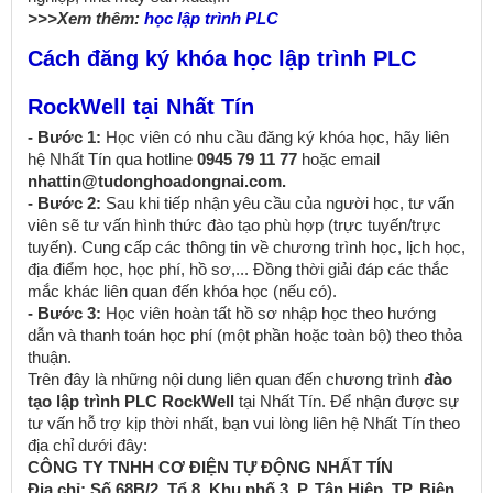
>>>Xem thêm:
học lập trình PLC
Cách đăng ký khóa học lập trình PLC
RockWell tại Nhất Tín
- Bước 1:
Học viên có nhu cầu đăng ký khóa học, hãy liên
hệ Nhất Tín qua hotline
0945 79 11 77
hoặc email
nhattin@tudonghoadongnai.com.
- Bước 2:
Sau khi tiếp nhận yêu cầu của người học, tư vấn
viên sẽ tư vấn hình thức đào tạo phù hợp (trực tuyến/trực
tuyến). Cung cấp các thông tin về chương trình học, lịch học,
địa điểm học, học phí, hồ sơ,... Đồng thời giải đáp các thắc
mắc khác liên quan đến khóa học (nếu có).
- Bước 3:
Học viên hoàn tất hồ sơ nhập học theo hướng
dẫn và thanh toán học phí (một phần hoặc toàn bộ) theo thỏa
thuận.
Trên đây là những nội dung liên quan đến chương trình
đào
tạo lập trình PLC RockWell
tại Nhất Tín. Để nhận được sự
tư vấn hỗ trợ kịp thời nhất, bạn vui lòng liên hệ Nhất Tín theo
địa chỉ dưới đây:
CÔNG TY TNHH CƠ ĐIỆN TỰ ĐỘNG NHẤT TÍN
Địa chỉ: Số 68B/2, Tổ 8, Khu phố 3, P. Tân Hiệp, TP. Biên