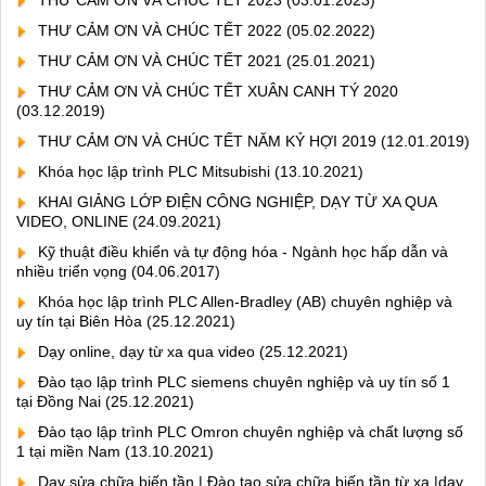
THƯ CẢM ƠN VÀ CHÚC TẾT 2022
(05.02.2022)
THƯ CẢM ƠN VÀ CHÚC TẾT 2021
(25.01.2021)
THƯ CẢM ƠN VÀ CHÚC TẾT XUÂN CANH TÝ 2020
(03.12.2019)
THƯ CẢM ƠN VÀ CHÚC TẾT NĂM KỶ HỢI 2019
(12.01.2019)
Khóa học lập trình PLC Mitsubishi
(13.10.2021)
KHAI GIẢNG LỚP ĐIỆN CÔNG NGHIỆP, DẠY TỪ XA QUA
VIDEO, ONLINE
(24.09.2021)
Kỹ thuật điều khiển và tự động hóa - Ngành học hấp dẫn và
nhiều triển vọng
(04.06.2017)
Khóa học lập trình PLC Allen-Bradley (AB) chuyên nghiệp và
uy tín tại Biên Hòa
(25.12.2021)
Dạy online, dạy từ xa qua video
(25.12.2021)
Đào tạo lập trình PLC siemens chuyên nghiệp và uy tín số 1
tại Đồng Nai
(25.12.2021)
Đào tạo lập trình PLC Omron chuyên nghiệp và chất lượng số
1 tại miền Nam
(13.10.2021)
Dạy sửa chữa biến tần | Đào tạo sửa chữa biến tần từ xa |dạy