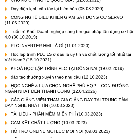
Dạy điện lạnh cấp tốc tại biên hòa
(05.08.2020)
CÔNG NGHỆ ĐIỀU KHIỂN GIÁM SÁT ĐỘNG CƠ SERVO
(11.06.2020)
Tuổi trẻ Khối Doanh nghiệp cùng tìm giải pháp tận dụng cơ hội
4.0
(30.10.2019)
PLC INVERTER HMI LÀ GÌ
(11.01.2020)
Học lập trình PLC LS ở đâu là uy tín và chất lượng tốt nhất tại
Việt Nam?
(15.10.2021)
KHOÁ HỌC LẬP TRÌNH PLC TẠI ĐỒNG NAI
(19.02.2019)
đào tạo thường xuyên theo nhu cầu
(12.10.2023)
HỌC NGHỀ & LỰA CHỌN NGHỀ PHÙ HỢP – CON ĐƯỜNG
NGẮN NHẤT ĐẾN THÀNH CÔNG
(12.04.2026)
CÁC GIẢNG VIÊN THAM GIA GIẢNG DẠY TẠI TRUNG TÂM
DẠY NGHỀ NHẤT TÍN
(10.03.2023)
TÀI LIỆU - PHẦN MỀM MIỄN PHÍ
(10.03.2023)
CAM KẾT CHẤT LƯỢNG
(10.03.2023)
HỖ TRỢ ONLINE MỌI LÚC MỌI NƠI
(09.03.2023)