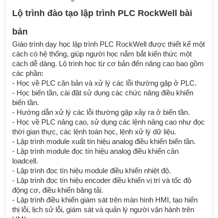
Lộ trình đào tạo lập trình PLC RockWell bài
bản
Giáo trình dạy học lập trình PLC RockWell được thiết kế một
cách có hệ thống, giúp người học nắm bắt kiến thức một
cách dễ dàng. Lộ trình học từ cơ bản đến nâng cao bao gồm
các phần:
- Học về PLC căn bản và xử lý các lỗi thường gặp ở PLC.
- Học biến tần, cài đặt sử dụng các chức năng điều khiển
biến tần.
- Hướng dẫn xử lý các lỗi thường gặp xảy ra ở biến tần.
- Học về PLC nâng cao, sử dụng các lệnh nâng cao như đọc
thời gian thực, các lệnh toán học, lệnh xử lý dữ liệu.
- Lập trình module xuất tín hiệu analog điều khiển biến tần.
- Lập trình module đọc tín hiệu analog điều khiển cân
loadcell.
- Lập trình đọc tín hiệu module điều khiển nhiệt độ.
- Lập trình đọc tín hiệu encoder điều khiển vị trí và tốc độ
động cơ, điều khiển băng tải.
- Lập trình điều khiển giám sát trên màn hình HMI, tạo hiển
thị lỗi, lịch sử lỗi, giám sát và quản lý người vận hành trên