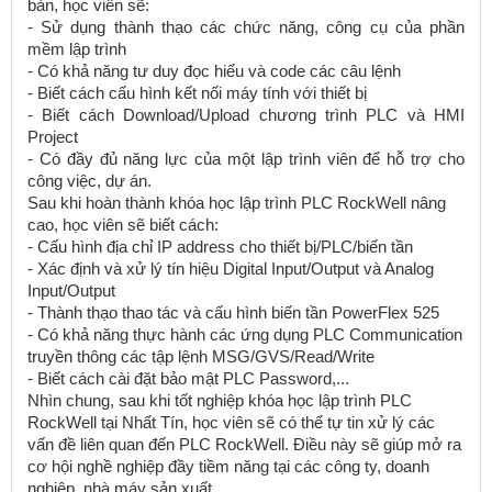
bản, học viên sẽ:
- Sử dụng thành thạo các chức năng, công cụ của phần
mềm lập trình
- Có khả năng tư duy đọc hiểu và code các câu lệnh
- Biết cách cấu hình kết nối máy tính với thiết bị
- Biết cách Download/Upload chương trình PLC và HMI
Project
- Có đầy đủ năng lực của một lập trình viên để hỗ trợ cho
công việc, dự án.
Sau khi hoàn thành khóa học lập trình PLC RockWell nâng
cao, học viên sẽ biết cách:
- Cấu hình địa chỉ IP address cho thiết bị/PLC/biến tần
- Xác định và xử lý tín hiệu Digital Input/Output và Analog
Input/Output
- Thành thạo thao tác và cấu hình biến tần PowerFlex 525
- Có khả năng thực hành các ứng dụng PLC Communication
truyền thông các tập lệnh MSG/GVS/Read/Write
- Biết cách cài đặt bảo mật PLC Password,...
Nhìn chung, sau khi tốt nghiệp khóa học lập trình PLC
RockWell tại Nhất Tín, học viên sẽ có thể tự tin xử lý các
vấn đề liên quan đến PLC RockWell. Điều này sẽ giúp mở ra
cơ hội nghề nghiệp đầy tiềm năng tại các công ty, doanh
nghiệp, nhà máy sản xuất,...