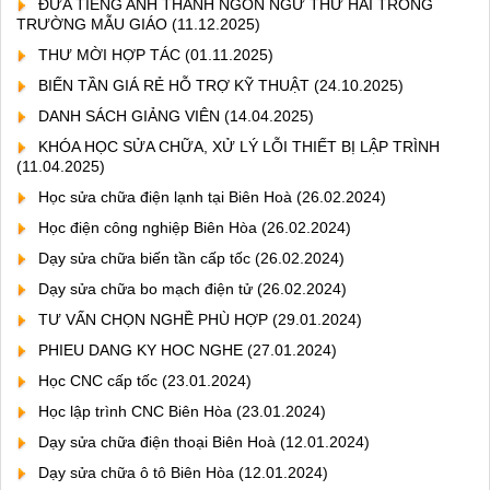
ĐƯA TIẾNG ANH THÀNH NGÔN NGỮ THỨ HAI TRONG
TRƯỜNG MẪU GIÁO
(11.12.2025)
THƯ MỜI HỢP TÁC
(01.11.2025)
BIẾN TẦN GIÁ RẺ HỖ TRỢ KỸ THUẬT
(24.10.2025)
DANH SÁCH GIẢNG VIÊN
(14.04.2025)
KHÓA HỌC SỬA CHỮA, XỬ LÝ LỖI THIẾT BỊ LẬP TRÌNH
(11.04.2025)
Học sửa chữa điện lạnh tại Biên Hoà
(26.02.2024)
Học điện công nghiệp Biên Hòa
(26.02.2024)
Dạy sửa chữa biến tần cấp tốc
(26.02.2024)
Dạy sửa chữa bo mạch điện tử
(26.02.2024)
TƯ VẤN CHỌN NGHỀ PHÙ HỢP
(29.01.2024)
PHIEU DANG KY HOC NGHE
(27.01.2024)
Học CNC cấp tốc
(23.01.2024)
Học lập trình CNC Biên Hòa
(23.01.2024)
Dạy sửa chữa điện thoại Biên Hoà
(12.01.2024)
Dạy sửa chữa ô tô Biên Hòa
(12.01.2024)