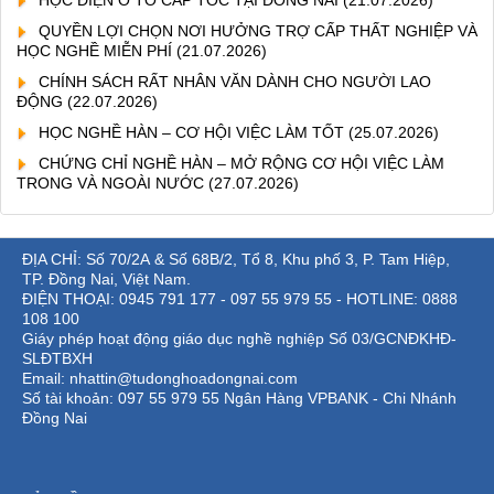
QUYỀN LỢI CHỌN NƠI HƯỞNG TRỢ CẤP THẤT NGHIỆP VÀ
HỌC NGHỀ MIỄN PHÍ
(21.07.2026)
CHÍNH SÁCH RẤT NHÂN VĂN DÀNH CHO NGƯỜI LAO
ĐỘNG
(22.07.2026)
HỌC NGHỀ HÀN – CƠ HỘI VIỆC LÀM TỐT
(25.07.2026)
CHỨNG CHỈ NGHỀ HÀN – MỞ RỘNG CƠ HỘI VIỆC LÀM
TRONG VÀ NGOÀI NƯỚC
(27.07.2026)
ĐỊA CHỈ: Số 70/2A & Số 68B/2, Tổ 8, Khu phố 3, P. Tam Hiệp,
TP. Đồng Nai, Việt Nam.
ĐIỆN THOẠI: 0945 791 177 - 097 55 979 55 - HOTLINE: 0888
108 100
Giáy phép hoạt động giáo dục nghề nghiệp Số 03/GCNĐKHĐ-
SLĐTBXH
Email: nhattin@tudonghoadongnai.com
Số tài khoản: 097 55 979 55 Ngân Hàng VPBANK - Chi Nhánh
Đồng Nai