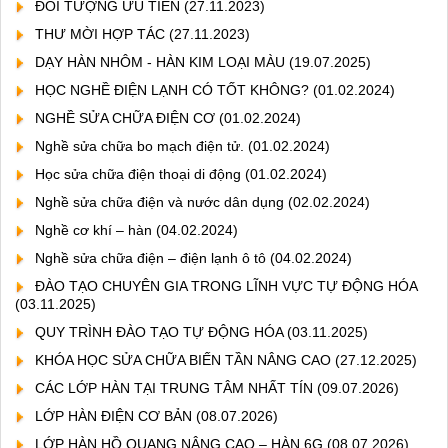
ĐỐI TƯỢNG ƯU TIÊN
(27.11.2023)
THƯ MỜI HỢP TÁC
(27.11.2023)
DẠY HÀN NHÔM - HÀN KIM LOẠI MÀU
(19.07.2025)
HỌC NGHỀ ĐIỆN LẠNH CÓ TỐT KHÔNG?
(01.02.2024)
NGHỀ SỬA CHỮA ĐIỆN CƠ
(01.02.2024)
Nghề sửa chữa bo mạch điện tử.
(01.02.2024)
Học sửa chữa điện thoại di động
(01.02.2024)
Nghề sửa chữa điện và nước dân dụng
(02.02.2024)
Nghề cơ khí – hàn
(04.02.2024)
Nghề sửa chữa điện – điện lạnh ô tô
(04.02.2024)
ĐÀO TẠO CHUYÊN GIA TRONG LĨNH VỰC TỰ ĐỘNG HÓA
(03.11.2025)
QUY TRÌNH ĐÀO TẠO TỰ ĐỘNG HÓA
(03.11.2025)
KHÓA HỌC SỬA CHỮA BIẾN TẦN NÂNG CAO
(27.12.2025)
CÁC LỚP HÀN TẠI TRUNG TÂM NHẤT TÍN
(09.07.2026)
LỚP HÀN ĐIỆN CƠ BẢN
(08.07.2026)
LỚP HÀN HỒ QUANG NÂNG CAO – HÀN 6G
(08.07.2026)