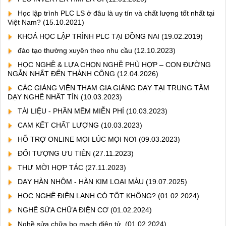
Học lập trình PLC LS ở đâu là uy tín và chất lượng tốt nhất tại
Việt Nam?
(15.10.2021)
KHOÁ HỌC LẬP TRÌNH PLC TẠI ĐỒNG NAI
(19.02.2019)
đào tạo thường xuyên theo nhu cầu
(12.10.2023)
HỌC NGHỀ & LỰA CHỌN NGHỀ PHÙ HỢP – CON ĐƯỜNG
NGẮN NHẤT ĐẾN THÀNH CÔNG
(12.04.2026)
CÁC GIẢNG VIÊN THAM GIA GIẢNG DẠY TẠI TRUNG TÂM
DẠY NGHỀ NHẤT TÍN
(10.03.2023)
TÀI LIỆU - PHẦN MỀM MIỄN PHÍ
(10.03.2023)
CAM KẾT CHẤT LƯỢNG
(10.03.2023)
HỖ TRỢ ONLINE MỌI LÚC MỌI NƠI
(09.03.2023)
ĐỐI TƯỢNG ƯU TIÊN
(27.11.2023)
THƯ MỜI HỢP TÁC
(27.11.2023)
DẠY HÀN NHÔM - HÀN KIM LOẠI MÀU
(19.07.2025)
HỌC NGHỀ ĐIỆN LẠNH CÓ TỐT KHÔNG?
(01.02.2024)
NGHỀ SỬA CHỮA ĐIỆN CƠ
(01.02.2024)
Nghề sửa chữa bo mạch điện tử.
(01.02.2024)