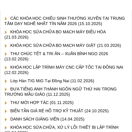
CÁC KHÓA HỌC CHIÊU SINH THƯỜNG XUYÊN TẠI TRUNG
TÂM DẠY NGHỀ NHẤT TÍN NĂM 2026
(15.10.2025)
KHÓA HỌC SỬA CHỮA BO MẠCH MÁY ĐIỀU HÒA
(21.03.2026)
KHÓA HỌC SỬA CHỮA BO MẠCH MÁY GIẶT
(21.03.2026)
THƯ CHÚC TẾT & TRI ÂN – XUÂN BÍNH NGỌ 2026
(13.02.2026)
KHÓA HỌC LẬP TRÌNH MÁY CNC CẤP TỐC TẠI ĐỒNG NAI
(12.02.2026)
Lớp Hàn TIG MiG Tại Đồng Nai
(11.02.2026)
ĐƯA TIẾNG ANH THÀNH NGÔN NGỮ THỨ HAI TRONG
TRƯỜNG MẪU GIÁO
(11.12.2025)
THƯ MỜI HỢP TÁC
(01.11.2025)
BIẾN TẦN GIÁ RẺ HỖ TRỢ KỸ THUẬT
(24.10.2025)
DANH SÁCH GIẢNG VIÊN
(14.04.2025)
KHÓA HỌC SỬA CHỮA, XỬ LÝ LỖI THIẾT BỊ LẬP TRÌNH