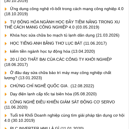
(30.10.2019)
Ứng dụng công nghệ rô-bốt trong cách mạng công nghiệp 4.0
(18.10.2019)
TỰ ĐỘNG HÓA NGÀNH HỌC ĐẦY TIỀM NĂNG TRONG XU
THẾ CÁCH MẠNG CÔNG NGHIỆP 4.0
(03.05.2019)
Khóa học sửa chữa bo mạch tủ lạnh dân dụng
(21.03.2026)
HỌC TIẾNG ANH BẰNG THƠ LỤC BÁT
(11.06.2017)
kiếm tiền ngành học tự động hóa
(13.04.2020)
20 LÍ DO THẤT BẠI CỦA CÁC CÔNG TY KHỞI NGHIỆP
(18.06.2017)
Ở đâu dạy sửa chữa bảo trì máy may công nghiệp chất
lượng?
(13.01.2023)
CHỨNG CHỈ NGHỀ QUỐC GIA .
(12.08.2022)
Dạy điện lạnh cấp tốc tại biên hòa
(05.08.2020)
CÔNG NGHỆ ĐIỀU KHIỂN GIÁM SÁT ĐỘNG CƠ SERVO
(11.06.2020)
Tuổi trẻ Khối Doanh nghiệp cùng tìm giải pháp tận dụng cơ hội
4.0
(30.10.2019)
PLC INVERTER HMI LÀ GÌ
(11.01.2020)