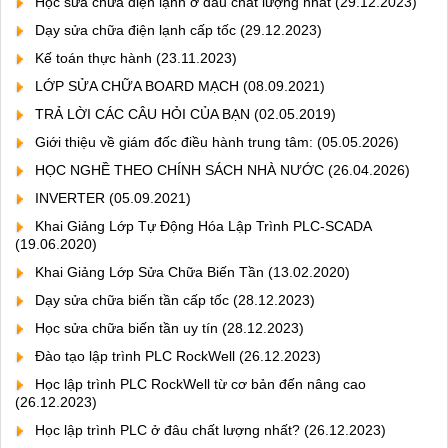
Học sửa chữa điện lạnh ở đâu chất lượng nhất
(29.12.2023)
Dạy sửa chữa điện lạnh cấp tốc
(29.12.2023)
Kế toán thực hành
(23.11.2023)
LỚP SỬA CHỮA BOARD MẠCH
(08.09.2021)
TRẢ LỜI CÁC CÂU HỎI CỦA BẠN
(02.05.2019)
Giới thiệu về giám đốc điều hành trung tâm:
(05.05.2026)
HỌC NGHỀ THEO CHÍNH SÁCH NHÀ NƯỚC
(26.04.2026)
INVERTER
(05.09.2021)
Khai Giảng Lớp Tự Động Hóa Lập Trình PLC-SCADA
(19.06.2020)
Khai Giảng Lớp Sửa Chữa Biến Tần
(13.02.2020)
Dạy sửa chữa biến tần cấp tốc
(28.12.2023)
Học sửa chữa biến tần uy tín
(28.12.2023)
Đào tạo lập trình PLC RockWell
(26.12.2023)
Học lập trình PLC RockWell từ cơ bản đến nâng cao
(26.12.2023)
Học lập trình PLC ở đâu chất lượng nhất?
(26.12.2023)