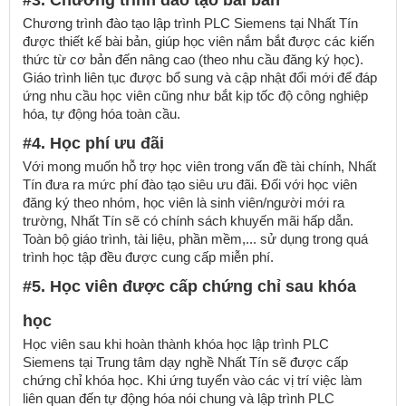
#3. Chương trình đào tạo bài bản
Chương trình đào tạo lập trình PLC Siemens tại Nhất Tín
được thiết kế bài bản, giúp học viên nắm bắt được các kiến
thức từ cơ bản đến nâng cao (theo nhu cầu đăng ký học).
Giáo trình liên tục được bổ sung và cập nhật đổi mới để đáp
ứng nhu cầu học viên cũng như bắt kịp tốc độ công nghiệp
hóa, tự động hóa toàn cầu.
#4. Học phí ưu đãi
Với mong muốn hỗ trợ học viên trong vấn đề tài chính, Nhất
Tín đưa ra mức phí đào tạo siêu ưu đãi. Đối với học viên
đăng ký theo nhóm, học viên là sinh viên/người mới ra
trường, Nhất Tín sẽ có chính sách khuyến mãi hấp dẫn.
Toàn bộ giáo trình, tài liệu, phần mềm,... sử dụng trong quá
trình học tập đều được cung cấp miễn phí.
#5. Học viên được cấp chứng chỉ sau khóa
học
Học viên sau khi hoàn thành khóa học lập trình PLC
Siemens tại Trung tâm dạy nghề Nhất Tín sẽ được cấp
chứng chỉ khóa học. Khi ứng tuyển vào các vị trí việc làm
liên quan đến tự động hóa nói chung và lập trình PLC