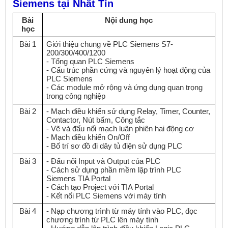
Siemens tại Nhất Tín
Bài
Nội dung học
học
Bài 1
Giới thiệu chung về PLC Siemens S7-
200/300/400/1200
- Tổng quan PLC Siemens
- Cấu trúc phần cứng và nguyên lý hoạt động của
PLC Siemens
- Các module mở rộng và ứng dụng quan trọng
trong công nghiệp
Bài 2
- Mạch điều khiển sử dụng Relay, Timer, Counter,
Contactor, Nút bấm, Công tắc
- Vẽ và đấu nối mạch luân phiên hai động cơ
- Mạch điều khiển On/Off
- Bố trí sơ đồ đi dây tủ điện sử dụng PLC
Bài 3
- Đấu nối Input và Output của PLC
- Cách sử dụng phần mềm lập trình PLC
Siemens TIA Portal
- Cách tạo Project với TIA Portal
- Kết nối PLC Siemens với máy tính
Bài 4
- Nạp chương trình từ máy tính vào PLC, đọc
chương trình từ PLC lên máy tính