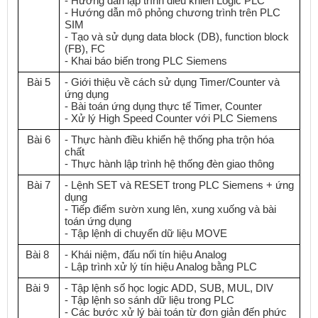
- Hướng dẫn lập trình điều khiển Logic PLC
- Hướng dẫn mô phỏng chương trình trên PLC
SIM
- Tạo và sử dụng data block (DB), function block
(FB), FC
- Khai báo biến trong PLC Siemens
Bài 5
- Giới thiệu về cách sử dụng Timer/Counter và
ứng dụng
- Bài toán ứng dụng thực tế Timer, Counter
- Xử lý High Speed Counter với PLC Siemens
Bài 6
- Thực hành điều khiển hệ thống pha trộn hóa
chất
- Thực hành lập trình hệ thống đèn giao thông
Bài 7
- Lệnh SET và RESET trong PLC Siemens + ứng
dụng
- Tiếp điểm sườn xung lên, xung xuống và bài
toán ứng dụng
- Tập lệnh di chuyển dữ liệu MOVE
Bài 8
- Khái niệm, đấu nối tín hiệu Analog
- Lập trình xử lý tín hiệu Analog bằng PLC
Bài 9
- Tập lệnh số học logic ADD, SUB, MUL, DIV
- Tập lệnh so sánh dữ liệu trong PLC
- Các bước xử lý bài toán từ đơn giản đến phức