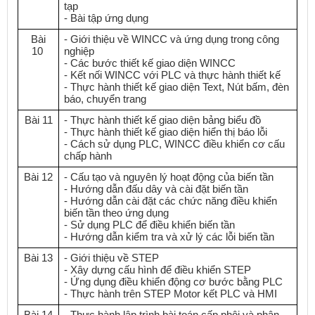
tạp
- Bài tập ứng dụng
Bài
- Giới thiệu về WINCC và ứng dụng trong công
10
nghiệp
- Các bước thiết kế giao diện WINCC
- Kết nối WINCC với PLC và thực hành thiết kế
- Thực hành thiết kế giao diện Text, Nút bấm, đèn
báo, chuyển trang
Bài 11
- Thực hành thiết kế giao diện bảng biểu đồ
- Thực hành thiết kế giao diện hiển thị báo lỗi
- Cách sử dụng PLC, WINCC điều khiển cơ cấu
chấp hành
Bài 12
- Cấu tạo và nguyên lý hoạt động của biến tần
- Hướng dẫn đấu dây và cài đặt biến tần
- Hướng dẫn cài đặt các chức năng điều khiển
biến tần theo ứng dụng
- Sử dụng PLC để điều khiển biến tần
- Hướng dẫn kiểm tra và xử lý các lỗi biến tần
Bài 13
- Giới thiệu về STEP
- Xây dựng cấu hình để điều khiển STEP
- Ứng dụng điều khiển động cơ bước bằng PLC
- Thực hành trên STEP Motor kết PLC và HMI
Bài 14
- Thực hành lập trình bài toán cấp phôi và phân