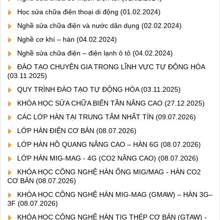
Học sửa chữa điện thoại di động
(01.02.2024)
Nghề sửa chữa điện và nước dân dụng
(02.02.2024)
Nghề cơ khí – hàn
(04.02.2024)
Nghề sửa chữa điện – điện lạnh ô tô
(04.02.2024)
ĐÀO TẠO CHUYÊN GIA TRONG LĨNH VỰC TỰ ĐỘNG HÓA
(03.11.2025)
QUY TRÌNH ĐÀO TẠO TỰ ĐỘNG HÓA
(03.11.2025)
KHÓA HỌC SỬA CHỮA BIẾN TẦN NÂNG CAO
(27.12.2025)
CÁC LỚP HÀN TẠI TRUNG TÂM NHẤT TÍN
(09.07.2026)
LỚP HÀN ĐIỆN CƠ BẢN
(08.07.2026)
LỚP HÀN HỒ QUANG NÂNG CAO – HÀN 6G
(08.07.2026)
LỚP HÀN MIG-MAG - 4G (CO2 NÂNG CAO)
(08.07.2026)
KHÓA HỌC CÔNG NGHỆ HÀN ỐNG MIG/MAG - HÀN CO2
CƠ BẢN
(08.07.2026)
KHÓA HỌC CÔNG NGHỆ HÀN MIG-MAG (GMAW) – HÀN 3G–
3F
(08.07.2026)
KHÓA HỌC CÔNG NGHỆ HÀN TIG THÉP CƠ BẢN (GTAW) -