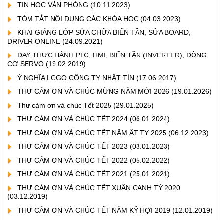
TIN HỌC VĂN PHÒNG
(10.11.2023)
TÓM TẮT NỘI DUNG CÁC KHÓA HỌC
(04.03.2023)
KHAI GIẢNG LỚP SỬA CHỮA BIẾN TẦN, SỬA BOARD,
DRIVER ONLINE
(24.09.2021)
DAY THỰC HÀNH PLC, HMI, BIẾN TẦN (INVERTER), ĐỘNG
CƠ SERVO
(19.02.2019)
Ý NGHĨA LOGO CÔNG TY NHẤT TÍN
(17.06.2017)
THƯ CẢM ƠN VÀ CHÚC MỪNG NĂM MỚI 2026
(19.01.2026)
Thư cảm ơn và chúc Tết 2025
(29.01.2025)
THƯ CẢM ƠN VÀ CHÚC TẾT 2024
(06.01.2024)
THƯ CẢM ƠN VÀ CHÚC TẾT NĂM ẤT TỴ 2025
(06.12.2023)
THƯ CẢM ƠN VÀ CHÚC TẾT 2023
(03.01.2023)
THƯ CẢM ƠN VÀ CHÚC TẾT 2022
(05.02.2022)
THƯ CẢM ƠN VÀ CHÚC TẾT 2021
(25.01.2021)
THƯ CẢM ƠN VÀ CHÚC TẾT XUÂN CANH TÝ 2020
(03.12.2019)
THƯ CẢM ƠN VÀ CHÚC TẾT NĂM KỶ HỢI 2019
(12.01.2019)