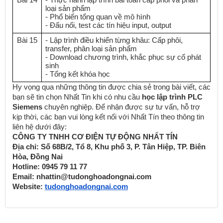
loại sản phẩm
- Phổ biến tổng quan về mô hình
- Đấu nối, test các tín hiệu input, output
Bài 15
- Lập trình điều khiển từng khâu: Cấp phôi,
transfer, phân loại sản phẩm
- Download chương trình, khắc phục sự cố phát
sinh
- Tổng kết khóa học
Hy vọng qua những thông tin được chia sẻ trong bài viết, các
bạn sẽ tin chọn Nhất Tin khi có nhu cầu
học lập trình PLC
Siemens
chuyên nghiệp. Để nhận được sự tư vấn, hỗ trợ
kịp thời, các bạn vui lòng kết nối với Nhất Tín theo thông tin
liên hệ dưới đây:
CÔNG TY TNHH CƠ ĐIỆN TỰ ĐỘNG NHẤT TÍN
Địa chỉ: Số 68B/2, Tổ 8, Khu phố 3, P. Tân Hiệp, TP. Biên
Hòa, Đồng Nai
Hotline: 0945 79 11 77
Email: nhattin@tudonghoadongnai.com
Website:
tudonghoadongnai.com