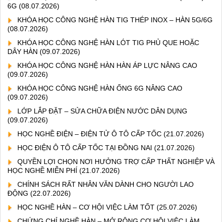
6G
(08.07.2026)
KHÓA HỌC CÔNG NGHỆ HÀN TIG THÉP INOX – HÀN 5G/6G
(08.07.2026)
KHÓA HỌC CÔNG NGHỆ HÀN LÓT TIG PHỦ QUE HOẶC
DÂY HÀN
(09.07.2026)
KHÓA HỌC CÔNG NGHỆ HÀN HÀN ÁP LỰC NÂNG CAO
(09.07.2026)
KHÓA HỌC CÔNG NGHỆ HÀN ỐNG 6G NÂNG CAO
(09.07.2026)
LỚP LẮP ĐẶT – SỬA CHỮA ĐIỆN NƯỚC DÂN DỤNG
(09.07.2026)
HỌC NGHỀ ĐIỆN – ĐIỆN TỬ Ô TÔ CẤP TỐC
(21.07.2026)
HỌC ĐIỆN Ô TÔ CẤP TỐC TẠI ĐỒNG NAI
(21.07.2026)
QUYỀN LỢI CHỌN NƠI HƯỞNG TRỢ CẤP THẤT NGHIỆP VÀ
HỌC NGHỀ MIỄN PHÍ
(21.07.2026)
CHÍNH SÁCH RẤT NHÂN VĂN DÀNH CHO NGƯỜI LAO
ĐỘNG
(22.07.2026)
HỌC NGHỀ HÀN – CƠ HỘI VIỆC LÀM TỐT
(25.07.2026)
CHỨNG CHỈ NGHỀ HÀN – MỞ RỘNG CƠ HỘI VIỆC LÀM