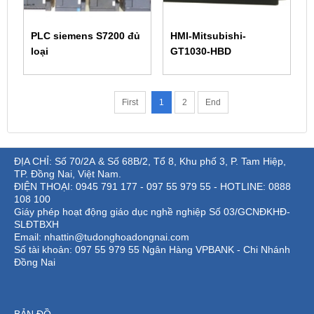
PLC siemens S7200 đủ
HMI-Mitsubishi-
loại
GT1030-HBD
First
1
2
End
ĐỊA CHỈ: Số 70/2A & Số 68B/2, Tổ 8, Khu phố 3, P. Tam Hiệp,
TP. Đồng Nai, Việt Nam.
ĐIỆN THOẠI: 0945 791 177 - 097 55 979 55 - HOTLINE: 0888
108 100
Giáy phép hoạt động giáo dục nghề nghiệp Số 03/GCNĐKHĐ-
SLĐTBXH
Email: nhattin@tudonghoadongnai.com
Số tài khoản: 097 55 979 55 Ngân Hàng VPBANK - Chi Nhánh
Đồng Nai
BẢN ĐỒ