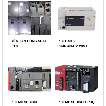
BIẾN TẦN CÔNG SUẤT
PLC FX3U-
LỚN
32MR/48MT/120MT
PLC MITSUBISHI
PLC MITSUBISHI CPUQ