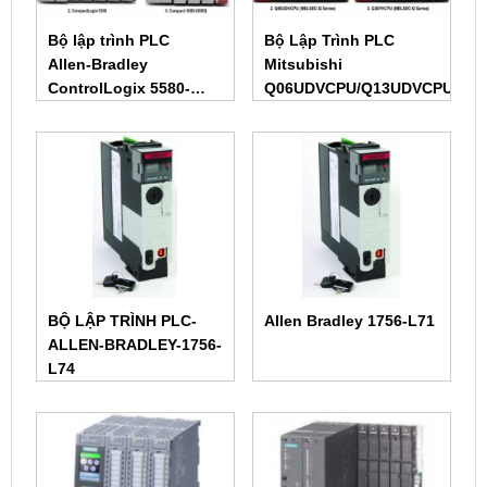
Bộ lập trình PLC
Bộ Lập Trình PLC
Allen‑Bradley
Mitsubishi
ControlLogix 5580-
Q06UDVCPU/Q13UDVCPU/Q2
CPU1756-L81E 1756-
L82E 1756-L83E 1756-
L84E 1756-L85
BỘ LẬP TRÌNH PLC-
Allen Bradley 1756-L71
ALLEN-BRADLEY-1756-
L74