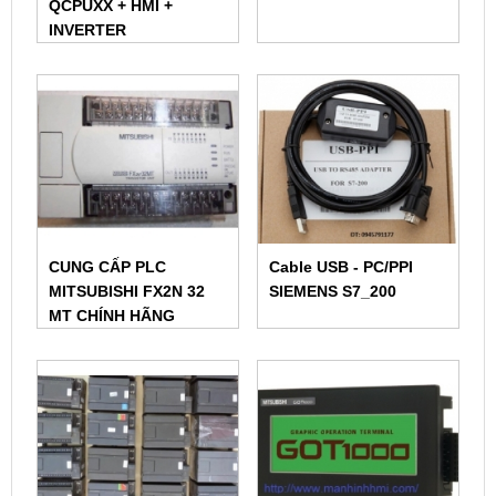
QCPUXX + HMI +
INVERTER
CUNG CẤP PLC
Cable USB - PC/PPI
MITSUBISHI FX2N 32
SIEMENS S7_200
MT CHÍNH HÃNG