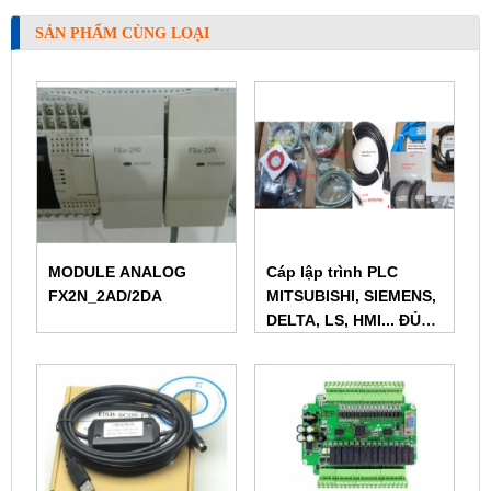
SẢN PHẨM CÙNG LOẠI
MODULE ANALOG
Cáp lập trình PLC
FX2N_2AD/2DA
MITSUBISHI, SIEMENS,
DELTA, LS, HMI... ĐỦ
LOẠI