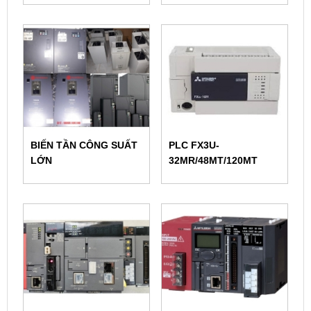
BIẾN TẦN CÔNG SUẤT
PLC FX3U-
LỚN
32MR/48MT/120MT