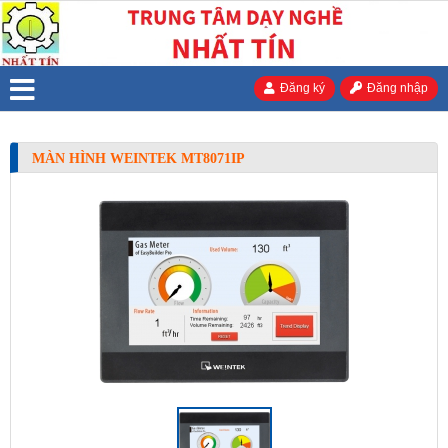
Đăng ký
Đăng nhập
MÀN HÌNH WEINTEK MT8071IP