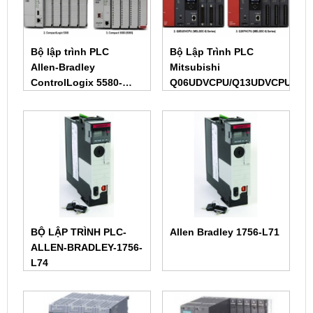
Bộ lập trình PLC
Bộ Lập Trình PLC
Allen‑Bradley
Mitsubishi
ControlLogix 5580-
Q06UDVCPU/Q13UDVCPU/Q2
CPU1756-L81E 1756-
L82E 1756-L83E 1756-
L84E 1756-L85
BỘ LẬP TRÌNH PLC-
Allen Bradley 1756-L71
ALLEN-BRADLEY-1756-
L74