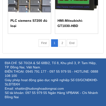
PLC siemens S7200 đủ
HMI-Mitsubishi-
loại
GT1030-HBD
First
1
2
End
ĐỊA CHỈ: Số 70/2A & Số 68B/2, Tổ 8, Khu phố 3, P. Tam Hiệp,
TP. Đồng Nai, Việt Nam.
ĐIỆN THOẠI: 0945 791 177 - 097 55 979 55 - HOTLINE: 0888
108 100
Giáy phép hoạt động giáo dục nghề nghiệp Số 03/GCNĐKHĐ-
SLĐTBXH
Email: nhattin@tudonghoadongnai.com
Số tài khoản: 097 55 979 55 Ngân Hàng VPBANK - Chi Nhánh
Đồng Nai