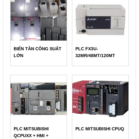
BIẾN TẦN CÔNG SUẤT
PLC FX3U-
LỚN
32MR/48MT/120MT
PLC MITSUBISHI
PLC MITSUBISHI CPUQ
QCPUXX + HMI +