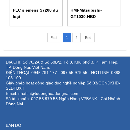
PLC siemens S7200 đủ
HMI-Mitsubishi-
loại
GT1030-HBD
First
1
2
End
ĐỊA CHỈ: Số 70/2A & Số 68B/2, Tổ 8, Khu phố 3, P. Tam Hiệp,
TP. Đồng Nai, Việt Nam.
ĐIỆN THOẠI: 0945 791 177 - 097 55 979 55 - HOTLINE: 0888
108 100
Giáy phép hoạt động giáo dục nghề nghiệp Số 03/GCNĐKHĐ-
SLĐTBXH
Email: nhattin@tudonghoadongnai.com
Số tài khoản: 097 55 979 55 Ngân Hàng VPBANK - Chi Nhánh
Đồng Nai
BẢN ĐỒ