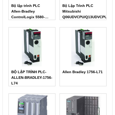
Bộ lập trình PLC
Bộ Lập Trình PLC
Allen‑Bradley
Mitsubishi
ControlLogix 5580-
Q06UDVCPU/Q13UDVCPU/Q2
CPU1756-L81E 1756-
L82E 1756-L83E 1756-
L84E 1756-L85
BỘ LẬP TRÌNH PLC-
Allen Bradley 1756-L71
ALLEN-BRADLEY-1756-
L74